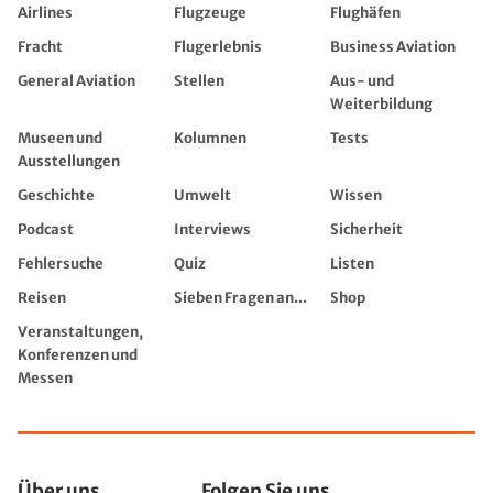
Airlines
Flugzeuge
Flughäfen
Fracht
Flugerlebnis
Business Aviation
General Aviation
Stellen
Aus- und
Weiterbildung
Museen und
Kolumnen
Tests
Ausstellungen
Geschichte
Umwelt
Wissen
Podcast
Interviews
Sicherheit
Fehlersuche
Quiz
Listen
Reisen
Sieben Fragen an...
Shop
Veranstaltungen,
Konferenzen und
Messen
Über uns
Folgen Sie uns