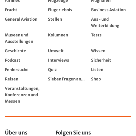
Airlines
Flugzeuge
Flughäfen
Fracht
Flugerlebnis
Business Aviation
General Aviation
Stellen
Aus- und
Weiterbildung
Museen und
Kolumnen
Tests
Ausstellungen
Geschichte
Umwelt
Wissen
Podcast
Interviews
Sicherheit
Fehlersuche
Quiz
Listen
Reisen
Sieben Fragen an...
Shop
Veranstaltungen,
Konferenzen und
Messen
Über uns
Folgen Sie uns