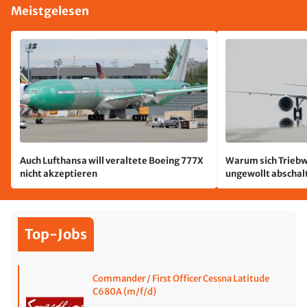
Meistgelesen
Auch Lufthansa will veraltete Boeing 777X
Warum sich Triebw
nicht akzeptieren
ungewollt abschal
passiert
Top-Jobs
Commander / First Officer Cessna Latitude
C680A (m/f/d)