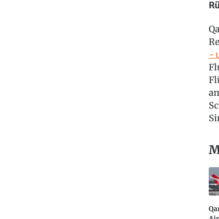
Rü
Qa
Re
- 
Fl
Fl
am
Sc
Si
M
Qa
Ai