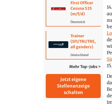
First Officer
14
Cessna 525
au
(m/f/d)
zu
Österreich
be
Lo
Trainer
de
(SFI/TRI/TRE,
wi
all genders)
Pe
Deutschland
Si
15
Mehr Top-Jobs >
De
Jetzt eigene
da
Stellenanzeige
Bo
schalten
de
im