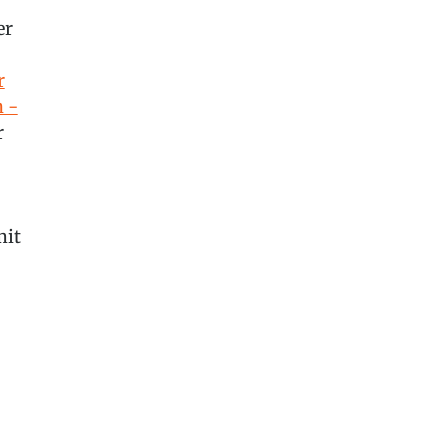
er
r
h -
r
it