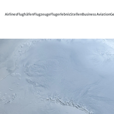
Airlines
Flughäfen
Flugzeuge
Flugerlebnis
Stellen
Business Aviation
Ge