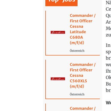
Nä
Ce
Qu
Commander /
First Officer
An
Cessna
Me
Latitude
zu
C680A
(m/f/d)
In
sp
Österreich
br
we
Commander /
First Officer
ih
Cessna
Ok
C560XLS
Bu
(m/f/d)
br
Österreich
We
Commander /