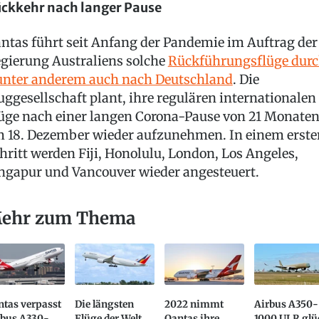
ckkehr nach langer Pause
ntas führt seit Anfang der Pandemie im Auftrag der
gierung Australiens solche
Rückführungsflüge dur
unter anderem auch nach Deutschland
. Die
uggesellschaft plant, ihre regulären internationalen
üge nach einer langen Corona-Pause von 21 Monate
 18. Dezember wieder aufzunehmen. In einem erste
hritt werden Fiji, Honolulu, London, Los Angeles,
ngapur und Vancouver wieder angesteuert.
ehr zum Thema
ntas verpasst
Die längsten
2022 nimmt
Airbus A350-
rbus A330-
Flüge der Welt
Qantas ihre
1000 ULR glü