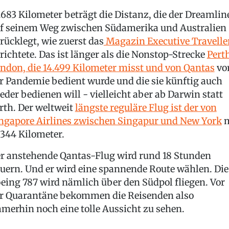
.683 Kilometer beträgt die Distanz, die der Dreamlin
f seinem Weg zwischen Südamerika und Australien
rücklegt, wie zuerst das
Magazin Executive Travelle
richtete. Das ist länger als die Nonstop-Strecke
Pert
ndon, die 14.499 Kilometer misst und von Qantas
vo
r Pandemie bedient wurde und die sie künftig auch
eder bedienen will - vielleicht aber ab Darwin statt
rth. Der weltweit
längste reguläre Flug ist der von
ngapore Airlines zwischen Singapur und New York
m
.344 Kilometer.
r anstehende Qantas-Flug wird rund 18 Stunden
uern. Und er wird eine spannende Route wählen. Die
eing 787 wird nämlich über den Südpol fliegen. Vor
r Quarantäne bekommen die Reisenden also
merhin noch eine tolle Aussicht zu sehen.