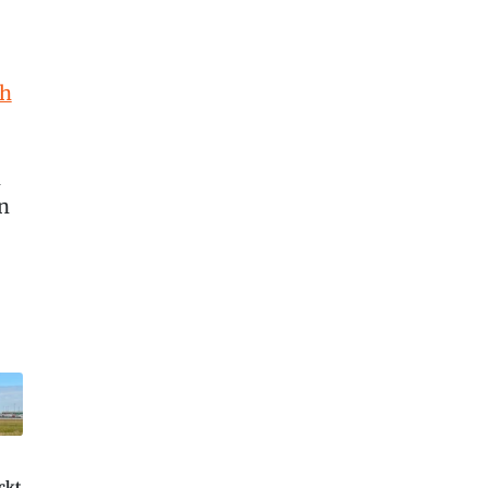
ch
n
n
ckt