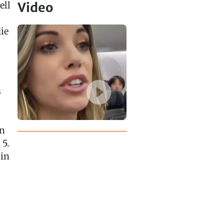
ell
Video
ie
s
in
 5.
 in