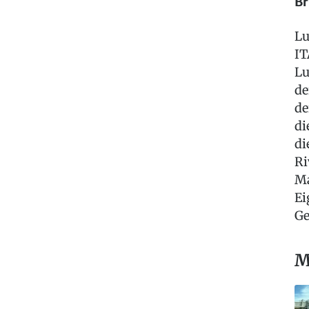
Br
Lu
IT
Lu
de
de
di
di
Ri
Ma
Ei
Ge
M