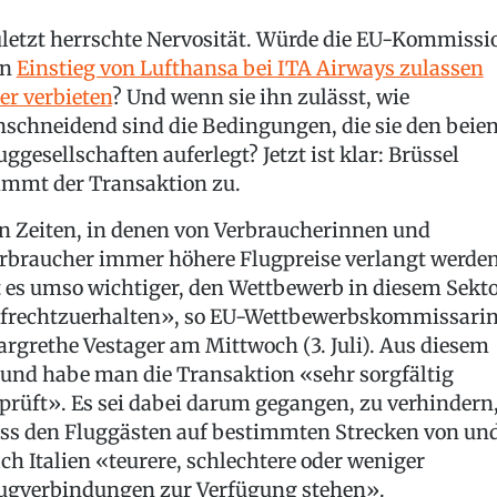
letzt herrschte Nervosität. Würde die EU-Kommissi
en
Einstieg von Lufthansa bei ITA Airways zulassen
er verbieten
? Und wenn sie ihn zulässt, wie
nschneidend sind die Bedingungen, die sie den beie
uggesellschaften auferlegt? Jetzt ist klar: Brüssel
immt der Transaktion zu.
n Zeiten, in denen von Verbraucherinnen und
rbraucher immer höhere Flugpreise verlangt werden
t es umso wichtiger, den Wettbewerb in diesem Sekt
frechtzuerhalten», so EU-Wettbewerbskommissari
rgrethe Vestager am Mittwoch (3. Juli). Aus diesem
und habe man die Transaktion «sehr sorgfältig
prüft». Es sei dabei darum gegangen, zu verhindern
ss den Fluggästen auf bestimmten Strecken von un
ch Italien «teurere, schlechtere oder weniger
ugverbindungen zur Verfügung stehen».