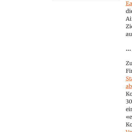
Ea
di
Ai
Zi
au
..
Zu
Fi
St
ab
Ko
30
ei
«e
Ko