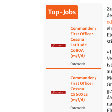
Zu
Top-Jobs
d
od
ei
Commander /
First Officer
Fl
Cessna
st
Latitude
C680A
«I
(m/f/d)
Ve
is
Österreich
au
Ma
Commander /
First Officer
Gr
Cessna
ge
C560XLS
da
(m/f/d)
na
Österreich
Fl