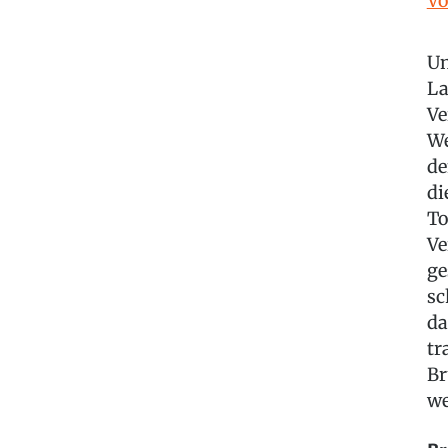
Vo
Un
La
Ve
We
de
di
To
Ve
ge
sc
da
tr
Br
we