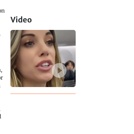
on
Video
n
,
or
n
,
d