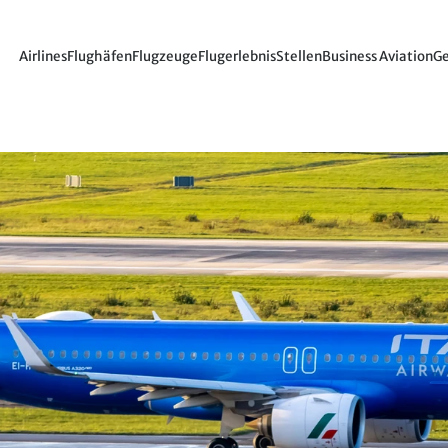
Airlines
Flughäfen
Flugzeuge
Flugerlebnis
Stellen
Business Aviation
Ge