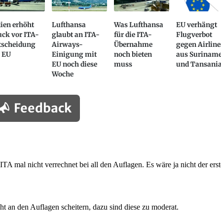
lien erhöht
Lufthansa
Was Lufthansa
EU verhängt
uck vor ITA-
glaubt an ITA-
für die ITA-
Flugverbot
tscheidung
Airways-
Übernahme
gegen Airline
r EU
Einigung mit
noch bieten
aus Surinam
EU noch diese
muss
und Tansani
Woche
Feedback