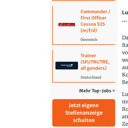
Commander /
Lu
First Officer
...
Cessna 525
(m/f/d)
Da
Österreich
It
vo
Trainer
we
(SFI/TRI/TRE,
au
all genders)
Ko
Deutschland
Be
Mehr Top-Jobs >
Lu
mü
Jetzt eigene
Ro
Stellenanzeige
an
schalten
Ze