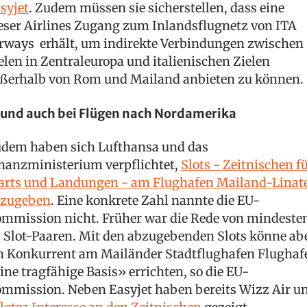
syjet
. Zudem müssen sie sicherstellen, dass eine
eser Airlines Zugang zum Inlandsflugnetz von ITA
rways erhält, um indirekte Verbindungen zwischen
elen in Zentraleuropa und italienischen Zielen
ßerhalb von Rom und Mailand anbieten zu können.
. und auch bei Flügen nach Nordamerika
dem haben sich Lufthansa und das
nanzministerium verpflichtet,
Slots - Zeitnischen f
arts und Landungen - am Flughafen Mailand-Linat
zugeben
. Eine konkrete Zahl nannte die EU-
mmission nicht. Früher war die Rede von mindeste
 Slot-Paaren. Mit den abzugebenden Slots könne ab
n Konkurrent am Mailänder Stadtflughafen Flughaf
ine tragfähige Basis» errichten, so die EU-
mmission. Neben Easyjet haben bereits Wizz Air u