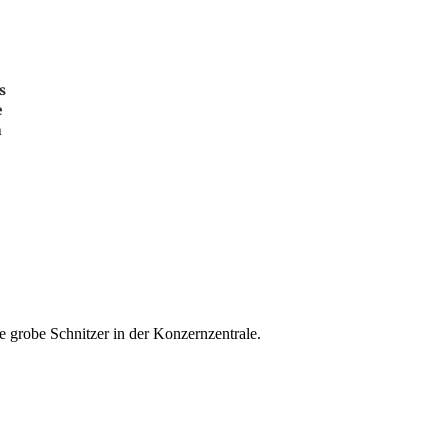
s
e
a