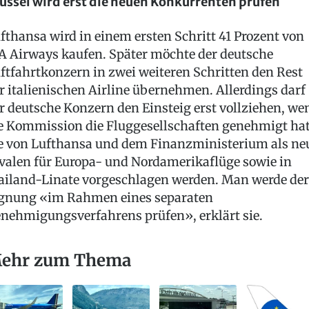
üssel wird erst die neuen Konkurrenten prüfen
fthansa wird in einem ersten Schritt 41 Prozent von
A Airways kaufen. Später möchte der deutsche
ftfahrtkonzern in zwei weiteren Schritten den Rest
r italienischen Airline übernehmen. Allerdings darf
r deutsche Konzern den Einsteig erst vollziehen, we
e Kommission die Fluggesellschaften genehmigt hat
e von Lufthansa und dem Finanzministerium als ne
valen für Europa- und Nordamerikaflüge sowie in
iland-Linate vorgeschlagen werden. Man werde de
gnung «im Rahmen eines separaten
nehmigungsverfahrens prüfen», erklärt sie.
ehr zum Thema