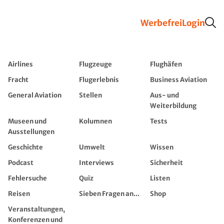
Werbefrei
Login
Airlines
Flugzeuge
Flughäfen
Fracht
Flugerlebnis
Business Aviation
General Aviation
Stellen
Aus- und
Weiterbildung
Museen und
Kolumnen
Tests
Ausstellungen
Geschichte
Umwelt
Wissen
Podcast
Interviews
Sicherheit
Fehlersuche
Quiz
Listen
Reisen
Sieben Fragen an...
Shop
Veranstaltungen,
Konferenzen und