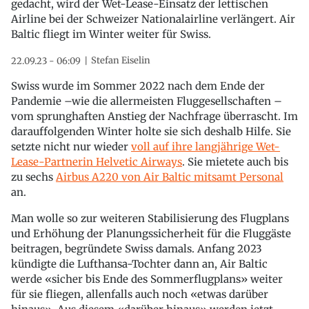
gedacht, wird der Wet-Lease-Einsatz der lettischen
Airline bei der Schweizer Nationalairline verlängert. Air
Baltic fliegt im Winter weiter für Swiss.
Stefan Eiselin
22.09.23 - 06:09
Swiss wurde im Sommer 2022 nach dem Ende der
Pandemie –wie die allermeisten Fluggesellschaften –
vom sprunghaften Anstieg der Nachfrage überrascht. Im
darauffolgenden Winter holte sie sich deshalb Hilfe. Sie
setzte nicht nur wieder
voll auf ihre langjährige Wet-
Lease-Partnerin Helvetic Airways
. Sie mietete auch bis
zu sechs
Airbus A220 von Air Baltic mitsamt Personal
an.
Man wolle so zur weiteren Stabilisierung des Flugplans
und Erhöhung der Planungssicherheit für die Fluggäste
beitragen, begründete Swiss damals. Anfang 2023
kündigte die Lufthansa-Tochter dann an, Air Baltic
werde «sicher bis Ende des Sommerflugplans» weiter
für sie fliegen, allenfalls auch noch «etwas darüber