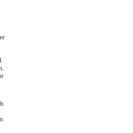
er
l
n.
ar
ch
en