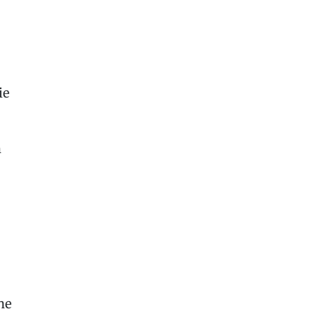
ie
h
ne