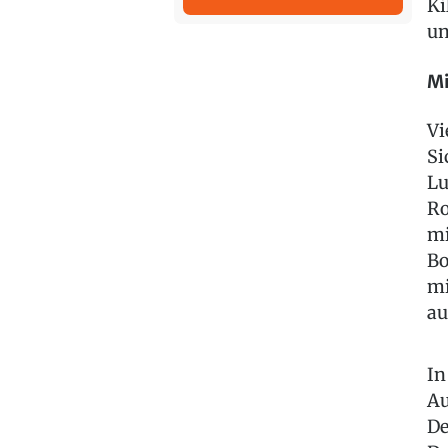
Ki
un
Mi
Vi
Si
Lu
Ro
mi
Bo
mi
au
In
Au
De