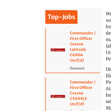
We
Top-Jobs
su
be
de
Commander /
First Officer
ma
Cessna
Ja
Latitude
Un
C680A
Pe
(m/f/d)
Di
Österreich
El
Pr
Commander /
First Officer
Ai
Cessna
he
C560XLS
wi
(m/f/d)
Ma