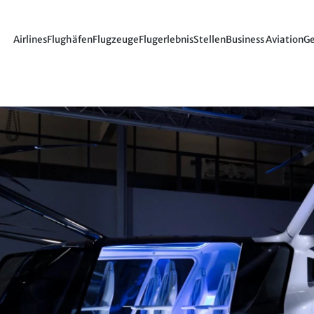
Airlines
Flughäfen
Flugzeuge
Flugerlebnis
Stellen
Business Aviation
Ge