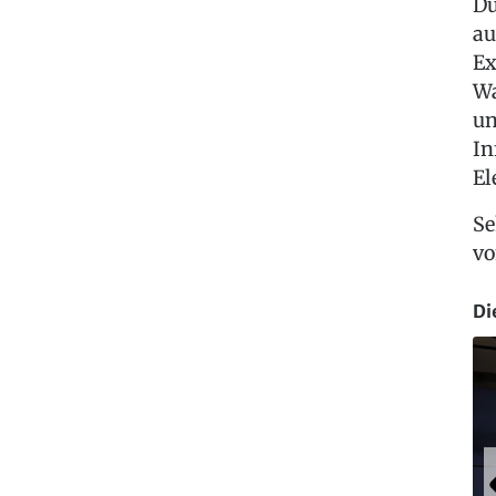
Du
au
Ex
Wa
un
In
El
Se
vo
Di