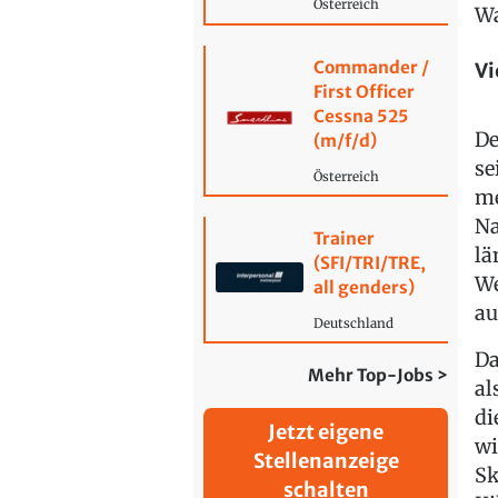
Österreich
Wa
Commander /
Vi
First Officer
Cessna 525
De
(m/f/d)
se
Österreich
me
Na
Trainer
lä
(SFI/TRI/TRE,
We
all genders)
au
Deutschland
Da
Mehr Top-Jobs >
al
di
Jetzt eigene
wi
Stellenanzeige
Sk
schalten