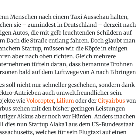
nn Menschen nach einem Taxi Ausschau halten,
chen sie – zumindest in Deutschland – derzeit nach
igen Autos, die mit gelb leuchtenden Schildern auf
m Dach die Straße entlang fahren. Doch glaubt man
nchem Startup, müssen wir die Köpfe in einigen
hren aber nach oben richten. Gleich mehrere
ternehmen tüfteln daran, dass bemannte Drohnen
rsonen bald auf dem Luftwege von A nach B bringen
es soll nicht nur schneller geschehen, sondern dank
ektro-Antrieben auch umweltfreundlicher sein.
ojekte wie
Volocopter
,
Lilium
oder der
Cityairbus
von
rbus stehen mit den bisher geringen Leistungen
utiger Akkus aber noch vor Hürden. Anders machen
ll dies nun Startup Alaka'i aus dem US-Bundesstaat
ssachusetts, welches für sein Flugtaxi auf einen