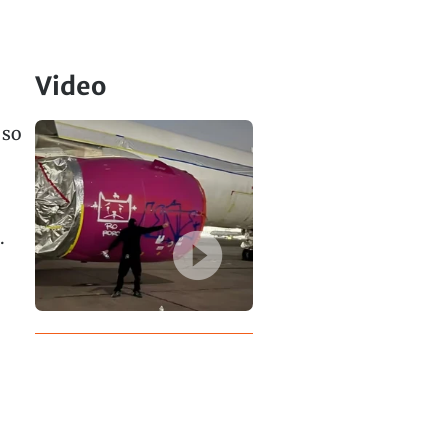
Video
 so
.