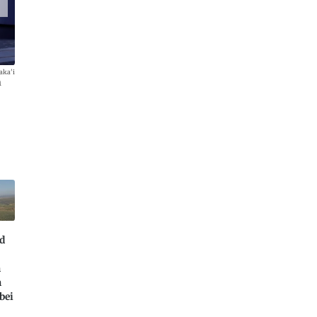
aka'i
n
Bis zu fünf Personen sollen im Skai Platz finden und mit bis zu
Kilometer pro Stunde rund vier Stunden lang reisen können.
d
n
n
bei