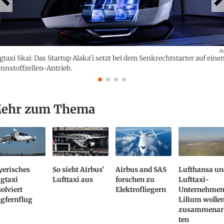
Al
gtaxi Skai: Das Startup Alaka'i setzt bei dem Senkrechtstarter auf eine
nnstoffzellen-Antrieb.
ehr zum Thema
yerisches
So sieht Airbus'
Airbus and SAS
Lufthansa un
ugtaxi
Lufttaxi aus
forschen zu
Lufttaxi-
olviert
Elektrofliegern
Unternehme
ngfernflug
Lilium wolle
zusammenar
ten