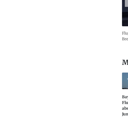
Flu
Bre
M
Ba
Fl
abs
Ju