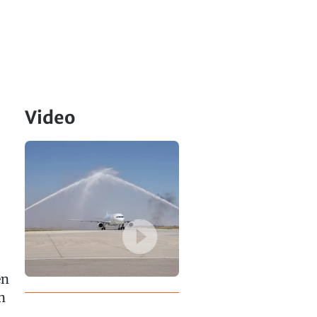
Video
en
n