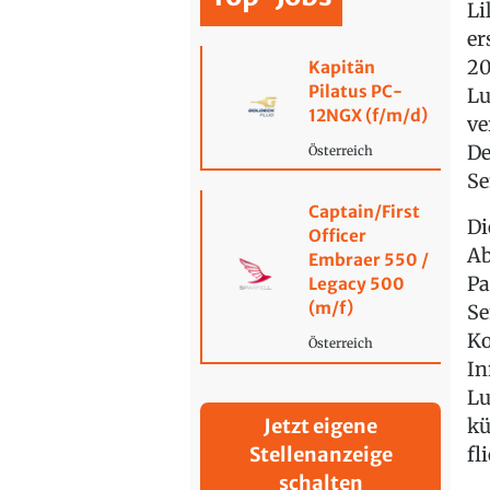
Li
er
20
Kapitän
Pilatus PC-
Lu
12NGX (f/m/d)
ve
De
Österreich
Se
Captain/First
Di
Officer
Ab
Embraer 550 /
Pa
Legacy 500
(m/f)
Se
Ko
Österreich
In
Lu
kü
Jetzt eigene
fl
Stellenanzeige
schalten