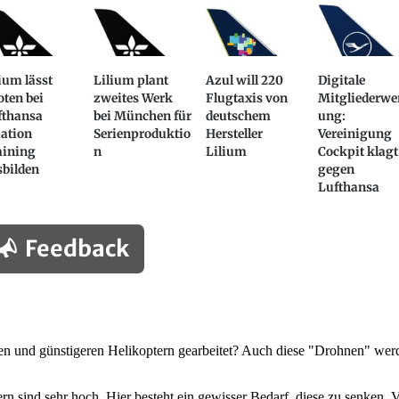
ium lässt
Lilium plant
Azul will 220
Digitale
oten bei
zweites Werk
Flugtaxis von
Mitgliederwe
fthansa
bei München für
deutschem
ung:
iation
Serienproduktio
Hersteller
Vereinigung
aining
n
Lilium
Cockpit klagt
sbilden
gegen
Lufthansa
Feedback