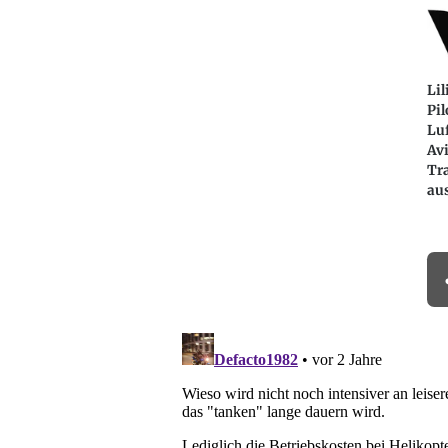
Lil
Pil
Lu
Av
Tr
au