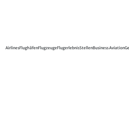
Airlines
Flughäfen
Flugzeuge
Flugerlebnis
Stellen
Business Aviation
Ge