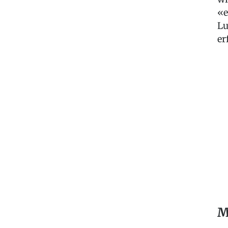
«e
Lu
er
M