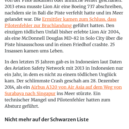
von der Piste abkamen oder ähnliche Fehler geschahen.
2013 etwa musste Lion Air eine Boeing 737 abschreiben,
nachdem sie in Bali die Piste verfehlt hatte und im Meer
gelandet war. Die
Ermittler kamen zum Schluss, dass
Pilotenfehler zur Bruchlandung
geführt hatten. Den
einzigen tödlichen Unfall bisher erlebte Lion Air 2004,
als eine McDonnell Douglas MD-82 in Solo City über die
Piste hinausschoss und in einen Friedhof crashte. 25
Insassen kamen ums Leben.
In den letzten 15 Jahren gab es in Indonesien laut Daten
des Aviation Safety Network mit 2013 in Indonesien nur
ein Jahr, in dem es nicht zu einem tödlichen Unglück
kam. Der schlimmste Crash geschah am 28. Dezember
2014, als ein
Airbus A320 von Air Asia auf dem Weg von
Surabaya nach Singapur
ins Meer stürzte. Ein
technischer Mangel und Pilotenfehler hatten zum
Absturz geführt.
Nicht mehr auf der Schwarzen Liste