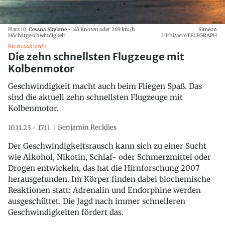
Platz 10:
Cessna Skylane -
145 Knoten oder 269 km/h
Simeon
Höchstgeschwindigkeit.
Lüthi/aeroTELEGRAPH
Bis zu 448 km/h
Die zehn schnellsten Flugzeuge mit
Kolbenmotor
Geschwindigkeit macht auch beim Fliegen Spaß. Das
sind die aktuell zehn schnellsten Flugzeuge mit
Kolbenmotor.
Benjamin Recklies
10.11.23 - 17:11
Der Geschwindigkeitsrausch kann sich zu einer Sucht
wie Alkohol, Nikotin, Schlaf- oder Schmerzmittel oder
Drogen entwickeln, das hat die Hirnforschung 2007
herausgefunden. Im Körper finden dabei biochemische
Reaktionen statt: Adrenalin und Endorphine werden
ausgeschüttet. Die Jagd nach immer schnelleren
Geschwindigkeiten fördert das.