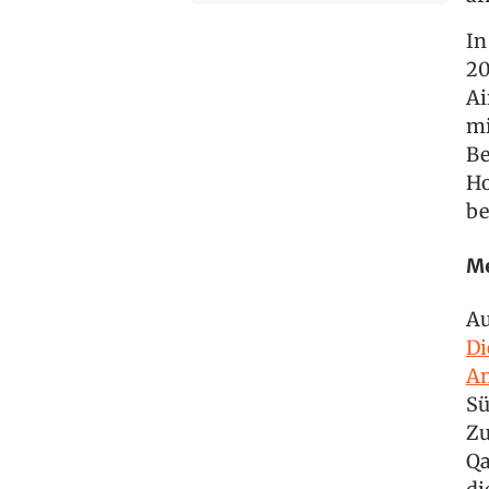
In
20
Ai
mi
Be
Ho
be
Me
Au
Di
An
Sü
Zu
Qa