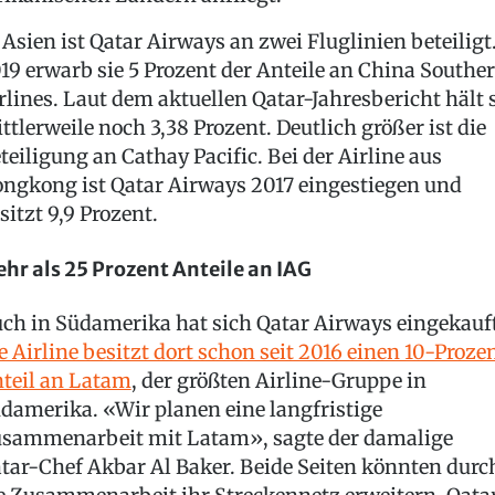
 Asien ist Qatar Airways an zwei Fluglinien beteiligt
19 erwarb sie 5 Prozent der Anteile an China Southe
rlines. Laut dem aktuellen Qatar-Jahresbericht hält 
ttlerweile noch 3,38 Prozent. Deutlich größer ist die
teiligung an Cathay Pacific. Bei der Airline aus
ngkong ist Qatar Airways 2017 eingestiegen und
sitzt 9,9 Prozent.
hr als 25 Prozent Anteile an IAG
ch in Südamerika hat sich Qatar Airways eingekauft
e Airline besitzt dort schon seit 2016 einen 10-Proze
teil an Latam
, der größten Airline-Gruppe in
damerika. «Wir planen eine langfristige
sammenarbeit mit Latam», sagte der damalige
tar-Chef Akbar Al Baker. Beide Seiten könnten durc