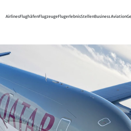
Airlines
Flughäfen
Flugzeuge
Flugerlebnis
Stellen
Business Aviation
Ge