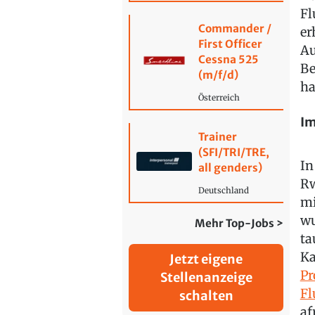
Fl
Commander /
er
First Officer
Au
Cessna 525
Be
(m/f/d)
ha
Österreich
Im
Trainer
(SFI/TRI/TRE,
In
all genders)
Rw
Deutschland
mi
wu
Mehr Top-Jobs >
ta
Ka
Jetzt eigene
Pr
Stellenanzeige
Fl
schalten
af