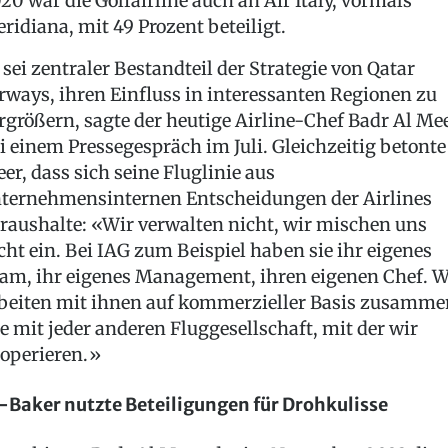
20 war die Golfairline auch an Air Italy, vormals
ridiana, mit 49 Prozent beteiligt.
 sei zentraler Bestandteil der Strategie von Qatar
rways, ihren Einfluss in interessanten Regionen zu
rgrößern, sagte der heutige Airline-Chef Badr Al Me
i einem Pressegespräch im Juli. Gleichzeitig betonte
er, dass sich seine Fluglinie aus
ternehmensinternen Entscheidungen der Airlines
raushalte: «Wir verwalten nicht, wir mischen uns
cht ein. Bei IAG zum Beispiel haben sie ihr eigenes
am, ihr eigenes Management, ihren eigenen Chef. W
beiten mit ihnen auf kommerzieller Basis zusamme
e mit jeder anderen Fluggesellschaft, mit der wir
operieren.»
-Baker nutzte Beteiligungen für Drohkulisse