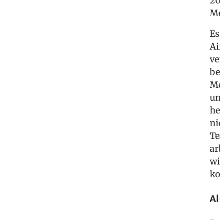
20
Me
Es
Ai
ve
be
Me
un
he
ni
Te
ar
wi
ko
Al