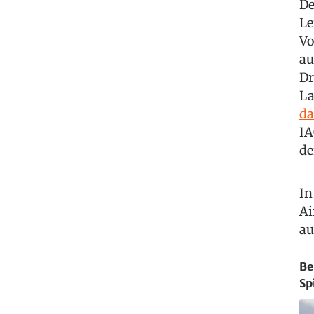
De
Le
Vo
au
Dr
L
da
IA
de
In
Ai
au
Be
Sp