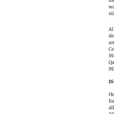
di
wa
sü
Al
de
an
Co
Mu
Qa
Mi
Di
He
Eu
al