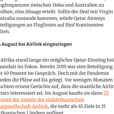
ugfrequenzen zwischen Doha und Australien zu
höhen, eine Absage erteilt. Sollte der Deal mit Virgin
stralia zustande kommen, würde Qatar Airways
teiligungen an Fluglinien auf fünf Kontinenten
lten.
 August bei Airlink eingestiegen
 Afrika stand lange ein möglicher Qatar-Einstieg bei
andair im Fokus. Bereits 2019 war eine Beteiligung
t 49 Prozent im Gespräch. Doch mit der Pandemie
rden die Pläne auf Eis gelegt. Vor wenigen Monaten
uchten erneut Gerüchte auf, dass die staatliche Airli
tars interessiert sei. Im August kaufte sie dann
25
ozent der Anteile der südafrikanischen
uggesellschaft Airlink
, die mehr als 45 Ziele in 15
rikanischen Ländern anfliegt.