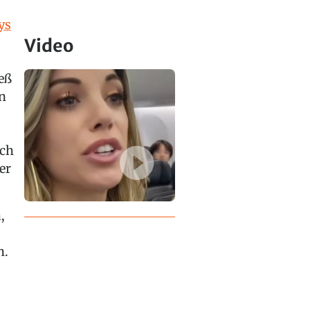
ys
Video
eß
en
och
er
,
n.