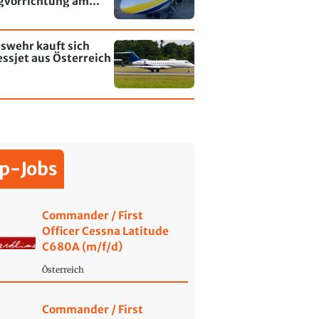
gvorrichtung am
fen Leipzig/Halle
swehr kauft sich
ssjet aus Österreich
p-Jobs
Commander / First
Officer Cessna Latitude
C680A (m/f/d)
Österreich
Commander / First