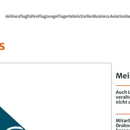
Airlines
Flughäfen
Flugzeuge
Flugerlebnis
Stellen
Business Aviation
Ge
s
Mei
Auch L
veral
nicht 
Mitarb
Drohn