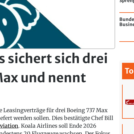
Spren
Flugha
Bunde
Busine
s sichert sich drei
To
Max und nennt
ie Leasingverträge für drei Boeing 737 Max
fert werden sollen. Dies bestätigte Chef Bill
viation
. Koala Airlines soll Ende 2026
mindestens 20 Flugzeuge wachsen. Der Fokus