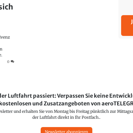
sich
olvenz
en
e.
0
der Luftfahrt passiert: Verpassen Sie keine Entwick
kostenlosen und Zusatzangeboten von aeroTELE
etter und erhalten Sie von Montag bis Freitag pünktlich zur Mittagsz
der Luftfahrt direkt in Ihr Postfach..
Newsletter abonnieren