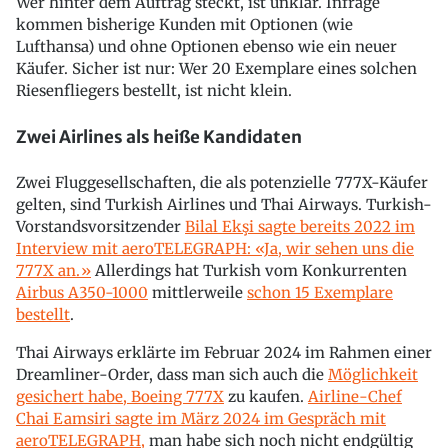
Wer hinter dem Auftrag steckt, ist unklar. Infrage
kommen bisherige Kunden mit Optionen (wie
Lufthansa) und ohne Optionen ebenso wie ein neuer
Käufer. Sicher ist nur: Wer 20 Exemplare eines solchen
Riesenfliegers bestellt, ist nicht klein.
Zwei Airlines als heiße Kandidaten
Zwei Fluggesellschaften, die als potenzielle 777X-Käufer
gelten, sind Turkish Airlines und Thai Airways. Turkish-
Vorstandsvorsitzender
Bilal Ekşi sagte bereits 2022 im
Interview mit aeroTELEGRAPH: «Ja, wir sehen uns die
777X an.»
Allerdings hat Turkish vom Konkurrenten
Airbus A350-1000
mittlerweile
schon 15 Exemplare
bestellt
.
Thai Airways erklärte im Februar 2024 im Rahmen einer
Dreamliner-Order, dass man sich auch die
Möglichkeit
gesichert habe, Boeing 777X
zu kaufen.
Airline-Chef
Chai Eamsiri sagte im März 2024 im Gespräch mit
aeroTELEGRAPH,
man habe sich noch nicht endgültig