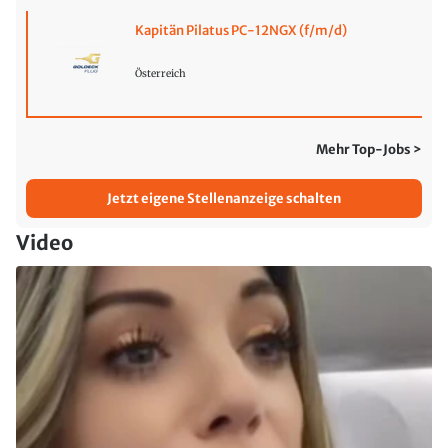
Kapitän Pilatus PC-12NGX (f/m/d)
Österreich
Mehr Top-Jobs >
Jetzt eigene Stellenanzeige schalten
Video