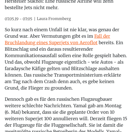
Hersteller Sukhoi: Eine russische Airline will zehn
bestellte Jets nicht mehr.
Laura Frommberg
07.05.19 - 07:05
So kurz nach einem Unfall ist nie klar, was genau der
Grund war. Aber Vermutungen gibt es im
Fall der
Bruchlandung eines Superjets von Aeroflot
bereits. Ein
Blitzschlag und ein daraus resultierender
Kommunikationsausfall sollen eine Rolle gespielt haben.
Und das, obwohl Flugzeuge eigentlich - wie Autos - als
faradaysche Käfige gelten und Blitzschlage aushalten
können. Das russische Transportministerium erklärte
am Tag nach dem Crash denn auch, es gebe keinen
Grund, die Flieger zu grounden.
Dennoch gab es für den russischen Flugzeugbauer
weitere schlechte Nachrichten. Yamal gab am Montag
(6. Mai) bekannt, dass sie die geplante Order von 10
weiteren Superjet 100 annullieren will. Derzeit fliegen 15
der Flugzeuge für die Fluggesellschaft. Sie ist damit die
zweitgrößte russische Betreiberin des Modells. Yamal-