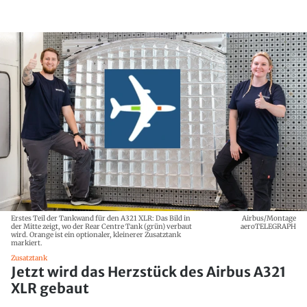
Erstes Teil der Tankwand für den A321 XLR: Das Bild in
Airbus/Montage
der Mitte zeigt, wo der Rear Centre Tank (grün) verbaut
aeroTELEGRAPH
wird. Orange ist ein optionaler, kleinerer Zusatztank
markiert.
Zusatztank
Jetzt wird das Herzstück des Airbus A321
XLR gebaut