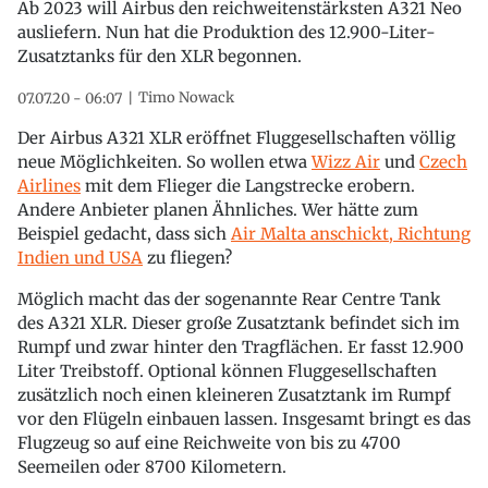
Ab 2023 will Airbus den reichweitenstärksten A321 Neo
ausliefern. Nun hat die Produktion des 12.900-Liter-
Zusatztanks für den XLR begonnen.
Timo Nowack
07.07.20 - 06:07
Der Airbus A321 XLR eröffnet Fluggesellschaften völlig
neue Möglichkeiten. So wollen etwa
Wizz Air
und
Czech
Airlines
mit dem Flieger die Langstrecke erobern.
Andere Anbieter planen Ähnliches. Wer hätte zum
Beispiel gedacht, dass sich
Air Malta anschickt, Richtung
Indien und USA
zu fliegen?
Möglich macht das der sogenannte Rear Centre Tank
des A321 XLR. Dieser große Zusatztank befindet sich im
Rumpf und zwar hinter den Tragflächen. Er fasst 12.900
Liter Treibstoff. Optional können Fluggesellschaften
zusätzlich noch einen kleineren Zusatztank im Rumpf
vor den Flügeln einbauen lassen. Insgesamt bringt es das
Flugzeug so auf eine Reichweite von bis zu 4700
Seemeilen oder 8700 Kilometern.