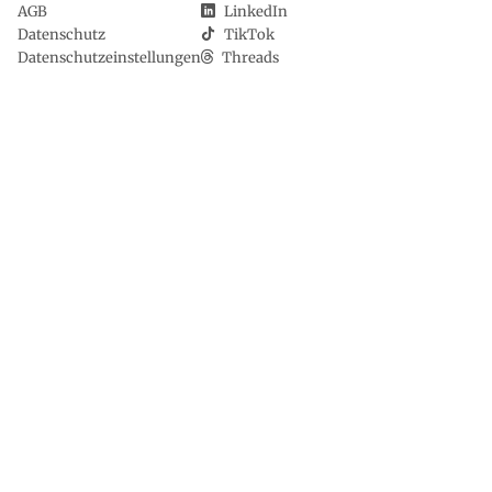
AGB
LinkedIn
Datenschutz
TikTok
Datenschutzeinstellungen
Threads
Bluesky
Podcast
RSS
aeroTELEGRAPH | Wissen und verstehen,
was in der Luftfahrt passiert
Das unabhängige Nachrichten- und Informationsportal für alle,
für die Fliegen mehr ist als schneller Transport über Kontinente.
Die Redaktion berichtet laufend aus der Welt der Luftfahrt -
aktuell, verständlich, umfassend.
© aeroTELEGRAPH