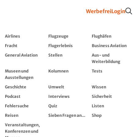
Werbefrei
Login
Airlines
Flugzeuge
Flughäfen
Fracht
Flugerlebnis
Business Aviation
General Aviation
Stellen
Aus- und
Weiterbildung
Museen und
Kolumnen
Tests
Ausstellungen
Geschichte
Umwelt
Wissen
Podcast
Interviews
Sicherheit
Fehlersuche
Quiz
Listen
Reisen
Sieben Fragen an...
Shop
Veranstaltungen,
Konferenzen und