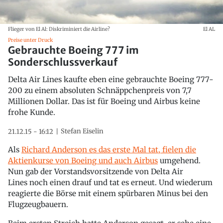
Flieger von El Al: Diskriminiert die Airline?
El AL
Preise unter Druck
Gebrauchte Boeing 777 im
Sonderschlussverkauf
Delta Air Lines kaufte eben eine gebrauchte Boeing 777-
200 zu einem absoluten Schnäppchenpreis von 7,7
Millionen Dollar. Das ist für Boeing und Airbus keine
frohe Kunde.
Stefan Eiselin
21.12.15 - 16:12
Als
Richard Anderson es das erste Mal tat, fielen die
Aktienkurse von Boeing und auch Airbus
umgehend.
Nun gab der Vorstandsvorsitzende von Delta Air
Lines noch einen drauf und tat es erneut. Und wiederum
reagierte die Börse mit einem spürbaren Minus bei den
Flugzeugbauern.