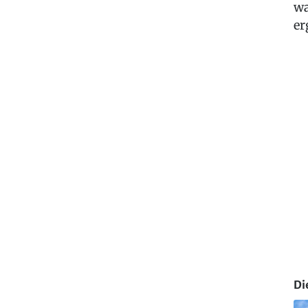
wa
er
Di