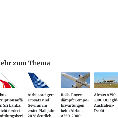
ehr zum Thema
rbus-
Airbus steigert
Rolls-Royce
Airbus A350-
rruptionsaffä
Umsatz und
dämpft Tempo-
1000 ULR glü
in Sri Lanka:
Gewinn im
Erwartungen
Australien-
icht fordert
ersten Halbjahr
beim Airbus
Debüt
mittlungsberi
2026 deutlich -
A350-2000