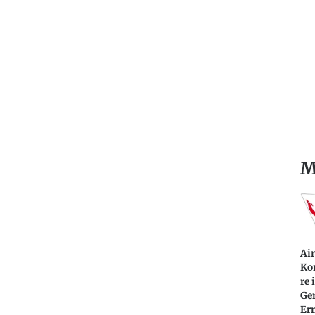
M
Ai
Ko
re 
Ger
Er