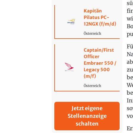
sü
fi
Kapitän
Pilatus PC-
wi
12NGX (f/m/d)
Bo
pu
Österreich
Fü
Captain/First
Na
Officer
ab
Embraer 550 /
zu
Legacy 500
(m/f)
be
We
Österreich
be
In
so
Jetzt eigene
vo
Stellenanzeige
schalten
Er