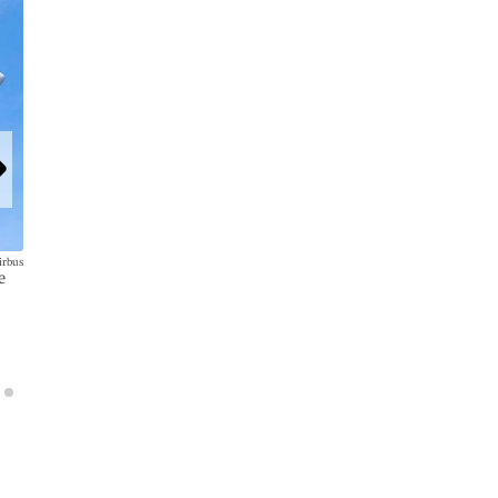
irbus
e
Die Leasingfirma Alafco aus Kuwait hat eine Order von 10 Airb
auf A321 Neo umgewandelt.