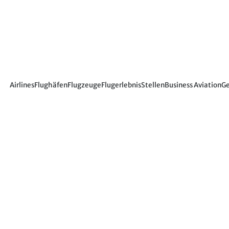
Airlines
Flughäfen
Flugzeuge
Flugerlebnis
Stellen
Business Aviation
Ge