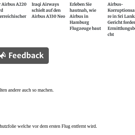
r Airbus A220
Iraqi Airways
Erleben Sie
Airbus-
rd
schielt auf den
hautnah, wie
Korruptionsa
erreichischer
Airbus A330 Neo
Airbus in
re in Sri Lank
Hamburg
Gericht forder
Flugzeuge baut
Ermittlungsb
cht
Feedback