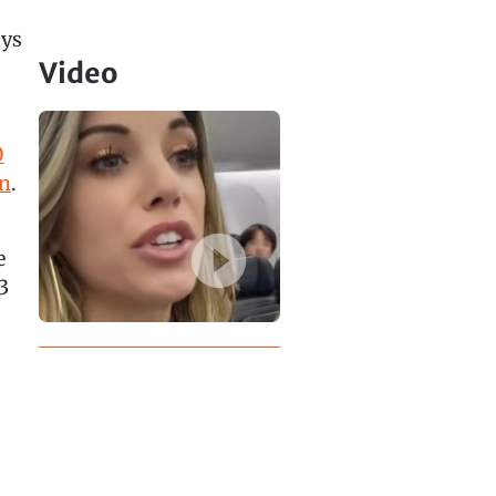
ays
Video
0
on
.
e
3