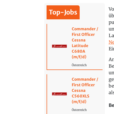
Vo
Top-Jobs
üb
pu
un
Commander /
First Officer
La
Cessna
Ne
Latitude
Ei
C680A
(m/f/d)
An
Be
Österreich
un
ge
Commander /
First Officer
be
Cessna
al
C560XLS
(m/f/d)
Be
Österreich