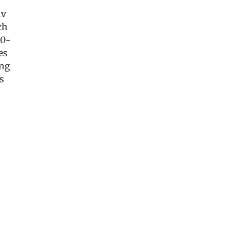
iv
ch
20-
es
ung
s