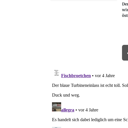
De
wi
öst