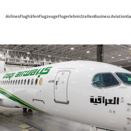
Airlines
Flughäfen
Flugzeuge
Flugerlebnis
Stellen
Business Aviation
Ge