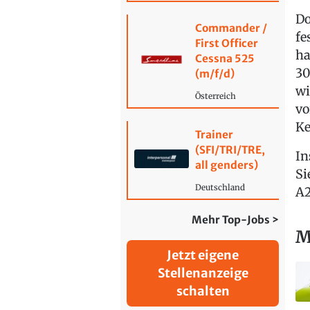
Do
Commander /
fe
First Officer
ha
Cessna 525
30
(m/f/d)
wi
Österreich
vo
Ke
Trainer
(SFI/TRI/TRE,
In
all genders)
Si
Deutschland
A2
Mehr Top-Jobs >
M
Jetzt eigene
Stellenanzeige
schalten