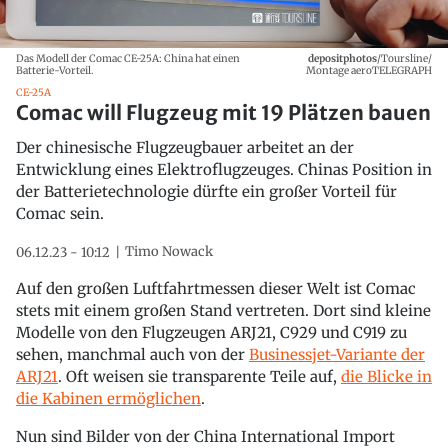
Das Modell der Comac CE-25A: China hat einen
depositphotos
/Toursline/
Batterie-Vorteil.
Montage aeroTELEGRAPH
CE-25A
Comac will Flugzeug mit 19 Plätzen bauen
Der chinesische Flugzeugbauer arbeitet an der
Entwicklung eines Elektroflugzeuges. Chinas Position in
der Batterietechnologie dürfte ein großer Vorteil für
Comac sein.
Timo Nowack
06.12.23 - 10:12
Auf den großen Luftfahrtmessen dieser Welt ist Comac
stets mit einem großen Stand vertreten. Dort sind kleine
Modelle von den Flugzeugen ARJ21, C929 und C919 zu
sehen, manchmal auch von der
Businessjet-Variante der
ARJ21
. Oft weisen sie transparente Teile auf,
die Blicke in
die Kabinen ermöglichen
.
Nun sind Bilder von der China International Import