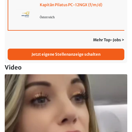
Kapitän Pilatus PC-12NGX (f/m/d)
Österreich
Mehr Top-Jobs >
Jetzt eigene Stellenanzeige schalten
Video