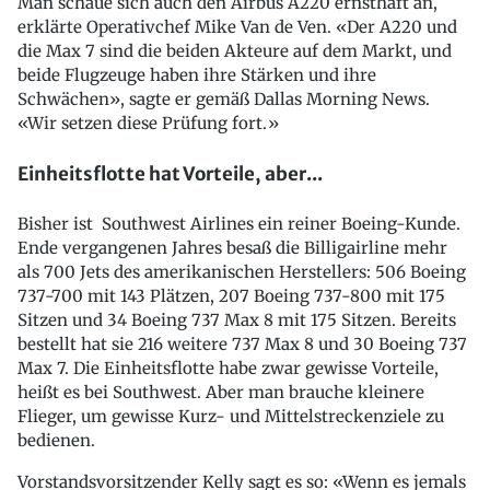
Man schaue sich auch den Airbus A220 ernsthaft an,
erklärte Operativchef Mike Van de Ven. «Der A220 und
die Max 7 sind die beiden Akteure auf dem Markt, und
beide Flugzeuge haben ihre Stärken und ihre
Schwächen», sagte er gemäß Dallas Morning News.
«Wir setzen diese Prüfung fort.»
Einheitsflotte hat Vorteile, aber...
Bisher ist Southwest Airlines ein reiner Boeing-Kunde.
Ende vergangenen Jahres besaß die Billigairline mehr
als 700 Jets des amerikanischen Herstellers: 506 Boeing
737-700 mit 143 Plätzen, 207 Boeing 737-800 mit 175
Sitzen und 34 Boeing 737 Max 8 mit 175 Sitzen. Bereits
bestellt hat sie 216 weitere 737 Max 8 und 30 Boeing 737
Max 7. Die Einheitsflotte habe zwar gewisse Vorteile,
heißt es bei Southwest. Aber man brauche kleinere
Flieger, um gewisse Kurz- und Mittelstreckenziele zu
bedienen.
Vorstandsvorsitzender Kelly sagt es so: «Wenn es jemals