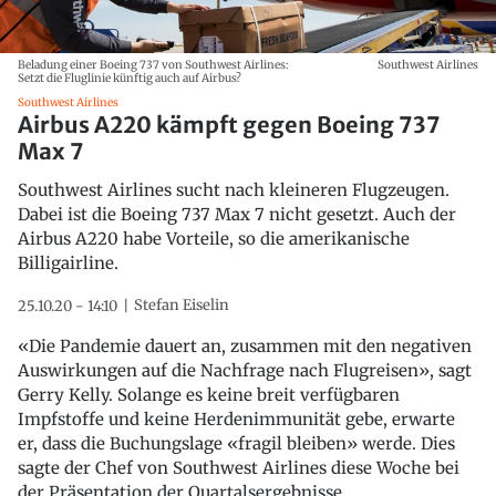
Beladung einer Boeing 737 von Southwest Airlines:
Southwest Airlines
Setzt die Fluglinie künftig auch auf Airbus?
Southwest Airlines
Airbus A220 kämpft gegen Boeing 737
Max 7
Southwest Airlines sucht nach kleineren Flugzeugen.
Dabei ist die Boeing 737 Max 7 nicht gesetzt. Auch der
Airbus A220 habe Vorteile, so die amerikanische
Billigairline.
Stefan Eiselin
25.10.20 - 14:10
«Die Pandemie dauert an, zusammen mit den negativen
Auswirkungen auf die Nachfrage nach Flugreisen», sagt
Gerry Kelly. Solange es keine breit verfügbaren
Impfstoffe und keine Herdenimmunität gebe, erwarte
er, dass die Buchungslage «fragil bleiben» werde. Dies
sagte der Chef von Southwest Airlines diese Woche bei
der Präsentation der Quartalsergebnisse.