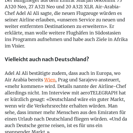
Der Billigflieger aus dem Emirat Sharjah bekommt 73
A320 Neo, 27 A321 Neo und 20 A321 XLR. Air-Arabia-
Chef Adel Al Ali sagte, die neuen Flugzeuge würden es
seiner Airline erlauben, «unseren Service zu neuen und
weiter entfernten Destinationen zu erweitern». Er
erklärte, man wolle weitere Flughäfen in Südostasien
ins Programm aufnehmen und habe auch Ziele in Afrika
im Visier.
Vielleicht auch nach Deutschland?
Adel Al Ali bestätigte zudem, dass auch in Europa, wo
Air Arabia bereits
Wien
, Prag und Sarajevo ansteuert,
«mehr kommen» wird. Details nannte der Airline-Chef
allerdings nicht. Im Interview mit aeroTELEGRAPH hat
er kürzlich gesagt: «Deutschland wäre ein guter Markt,
wenn wir die Verkehrsrechte erhalten würden. Man
sehe, dass immer mehr Menschen aus den Emiraten für
einen Urlaub nach Deutschland fliegen würden. «Und da
auch Deutsche gerne reisen, ist es für uns ein
spannender Markt.»