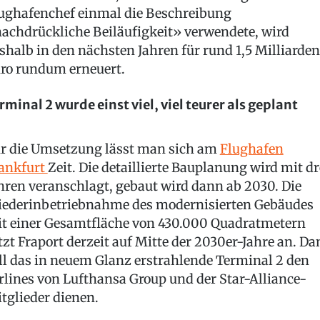
ughafenchef einmal die Beschreibung
achdrückliche Beiläufigkeit» verwendete, wird
shalb in den nächsten Jahren für rund 1,5 Milliarden
ro rundum erneuert.
rminal 2 wurde einst viel, viel teurer als geplant
r die Umsetzung lässt man sich am
Flughafen
ankfurt
Zeit. Die detaillierte Bauplanung wird mit dr
hren veranschlagt, gebaut wird dann ab 2030. Die
ederinbetriebnahme des modernisierten Gebäudes
t einer Gesamtfläche von 430.000 Quadratmetern
tzt Fraport derzeit auf Mitte der 2030er-Jahre an. D
ll das in neuem Glanz erstrahlende Terminal 2 den
rlines von Lufthansa Group und der Star-Alliance-
tglieder dienen.