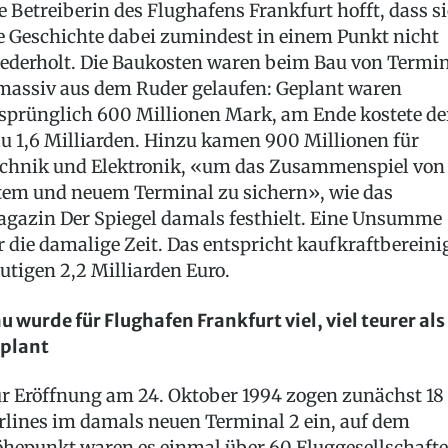
e Betreiberin des Flughafens Frankfurt hofft, dass s
e Geschichte dabei zumindest in einem Punkt nicht
ederholt. Die Baukosten waren beim Bau von Termi
massiv aus dem Ruder gelaufen: Geplant waren
sprünglich 600 Millionen Mark, am Ende kostete de
u 1,6 Milliarden. Hinzu kamen 900 Millionen für
chnik und Elektronik, «um das Zusammenspiel von
tem und neuem Terminal zu sichern», wie das
gazin Der Spiegel damals festhielt. Eine Unsumme
r die damalige Zeit. Das entspricht kaufkraftbereini
utigen 2,2 Milliarden Euro.
u wurde für Flughafen Frankfurt viel, viel teurer als
plant
r Eröffnung am 24. Oktober 1994 zogen zunächst 18
rlines im damals neuen Terminal 2 ein, auf dem
hepunkt waren es einmal über 60 Fluggesellschaft