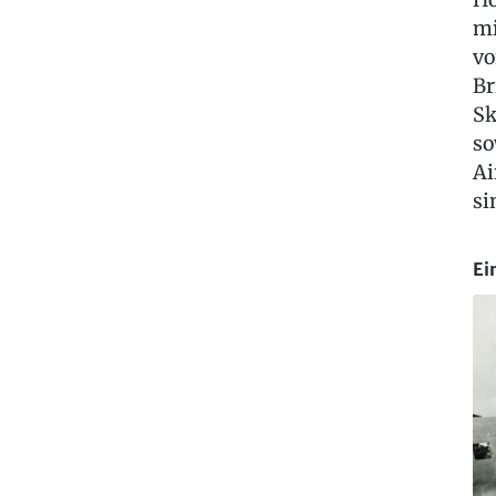
mi
vo
Br
Sk
so
Ai
si
Ei