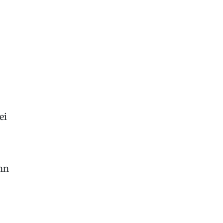
ei
ann