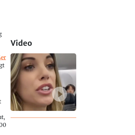
g
Video
ßer
gt
t
t,
100