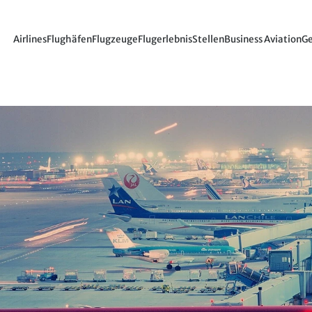
Airlines
Flughäfen
Flugzeuge
Flugerlebnis
Stellen
Business Aviation
Ge