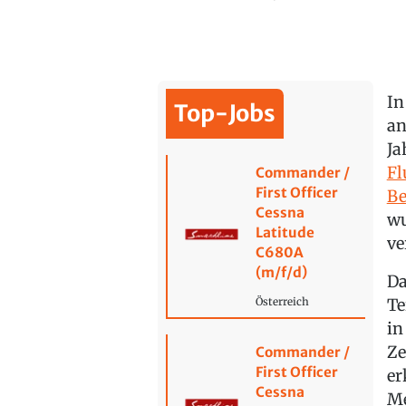
In
Top-Jobs
an
Ja
Fl
Commander /
First Officer
Be
Cessna
wu
Latitude
ve
C680A
(m/f/d)
Da
Te
Österreich
in
Ze
Commander /
First Officer
er
Cessna
Me