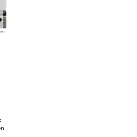
aport
Es wurde stillgelegt, als 1972 das neue Terminal 1 eröffnet wur
noch Terminal Mitte hieß.
s
en