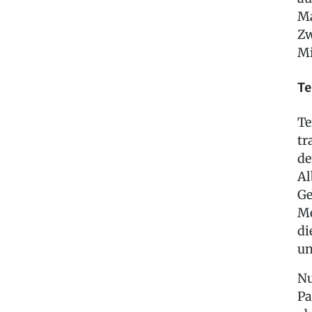
Ma
Zw
Mi
Te
Te
tr
de
Al
Ge
Me
di
un
Nu
Pa