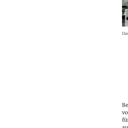
Das
Be
vo
fü
au