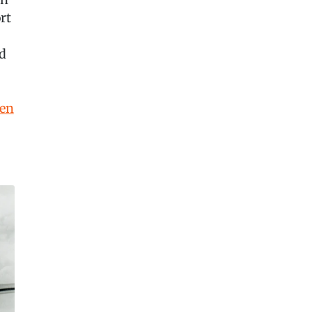
rt
nd
gen