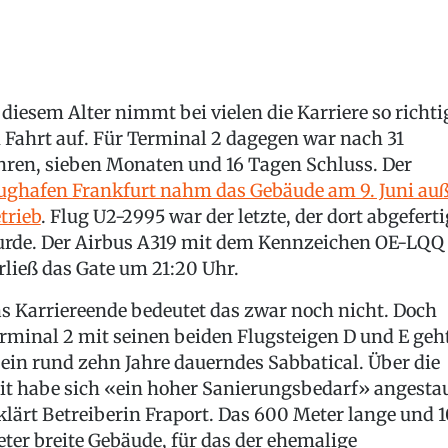
 diesem Alter nimmt bei vielen die Karriere so richti
 Fahrt auf. Für Terminal 2 dagegen war nach 31
hren, sieben Monaten und 16 Tagen Schluss. Der
ughafen Frankfurt nahm das Gebäude am 9. Juni au
trieb
. Flug U2-2995 war der letzte, der dort abgeferti
rde. Der Airbus A319 mit dem Kennzeichen OE-LQQ
rließ das Gate um 21:20 Uhr.
s Karriereende bedeutet das zwar noch nicht. Doch
rminal 2 mit seinen beiden Flugsteigen D und E geh
 ein rund zehn Jahre dauerndes Sabbatical. Über die
it habe sich «ein hoher Sanierungsbedarf» angestau
klärt Betreiberin Fraport. Das 600 Meter lange und 
ter breite Gebäude, für das der ehemalige