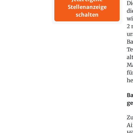
Di
Stellenanzeige
di
schalten
wi
2 
ur
Ba
Te
al
Ma
fü
he
Ba
ge
Zu
Ai
Hö