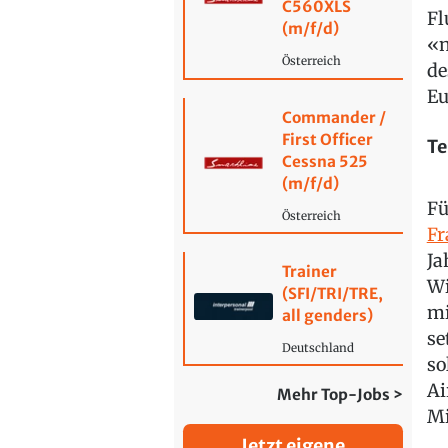
C560XLS
Fl
(m/f/d)
«n
Österreich
de
Eu
Commander /
First Officer
Te
Cessna 525
(m/f/d)
Fü
Österreich
Fr
Ja
Trainer
Wi
(SFI/TRI/TRE,
mi
all genders)
se
Deutschland
so
Ai
Mehr Top-Jobs >
Mi
Jetzt eigene