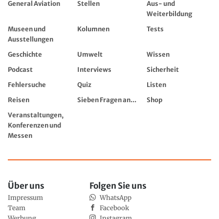
General Aviation
Stellen
Aus- und
Weiterbildung
Museen und
Kolumnen
Tests
Ausstellungen
Geschichte
Umwelt
Wissen
Podcast
Interviews
Sicherheit
Fehlersuche
Quiz
Listen
Reisen
Sieben Fragen an...
Shop
Veranstaltungen,
Konferenzen und
Messen
Über uns
Folgen Sie uns
Impressum
WhatsApp
Team
Facebook
Werbung
Instagram