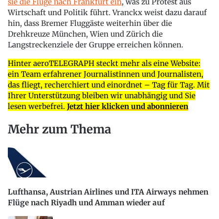
sie die Flüge nach Frankfurt ein
, was zu Protest aus
Wirtschaft und Politik führt. Vranckx weist dazu darauf
hin, dass Bremer Fluggäste weiterhin über die
Drehkreuze München, Wien und Zürich die
Langstreckenziele der Gruppe erreichen können.
Hinter aeroTELEGRAPH steckt mehr als eine Website:
ein Team erfahrener Journalistinnen und Journalisten,
das fliegt, recherchiert und einordnet – Tag für Tag. Mit
Ihrer Unterstützung bleiben wir unabhängig und Sie
lesen werbefrei.
Jetzt hier klicken und abonnieren
Mehr zum Thema
Lufthansa, Austrian Airlines und ITA Airways nehmen
Flüge nach Riyadh und Amman wieder auf