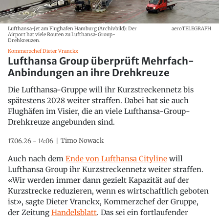
Lufthansa-Jet am Flughafen Hamburg (Archivbild): Der
aeroTELEGRAPH
Airport hat viele Routen zu Lufthansa-Group-
Drehkreuzen.
Kommerzchef Dieter Vranckx
Lufthansa Group überprüft Mehrfach-
Anbindungen an ihre Drehkreuze
Die Lufthansa-Gruppe will ihr Kurzstreckennetz bis
spätestens 2028 weiter straffen. Dabei hat sie auch
Flughäfen im Visier, die an viele Lufthansa-Group-
Drehkreuze angebunden sind.
Timo Nowack
17.06.26 - 14:06
Auch nach dem
Ende von Lufthansa Cityline
will
Lufthansa Group ihr Kurzstreckennetz weiter straffen.
«Wir werden immer dann gezielt Kapazität auf der
Kurzstrecke reduzieren, wenn es wirtschaftlich geboten
ist», sagte Dieter Vranckx, Kommerzchef der Gruppe,
der Zeitung
Handelsblatt
. Das sei ein fortlaufender