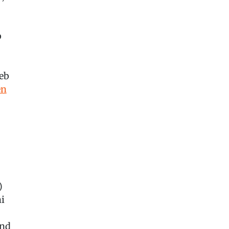
b
eb
en
)
ni
und