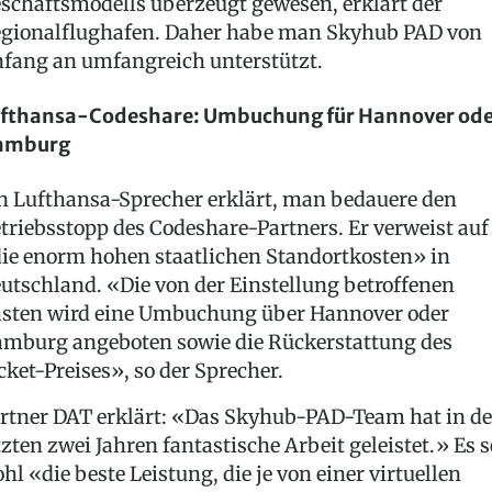
schäftsmodells überzeugt gewesen, erklärt der
gionalflughafen. Daher habe man Skyhub PAD von
fang an umfangreich unterstützt.
fthansa-Codeshare: Umbuchung für Hannover ode
amburg
n Lufthansa-Sprecher erklärt, man bedauere den
triebsstopp des Codeshare-Partners. Er verweist auf
ie enorm hohen staatlichen Standortkosten» in
utschland. «Die von der Einstellung betroffenen
sten wird eine Umbuchung über Hannover oder
mburg angeboten sowie die Rückerstattung des
cket-Preises», so der Sprecher.
rtner DAT erklärt: «Das Skyhub-PAD-Team hat in d
tzten zwei Jahren fantastische Arbeit geleistet.» Es s
hl «die beste Leistung, die je von einer virtuellen