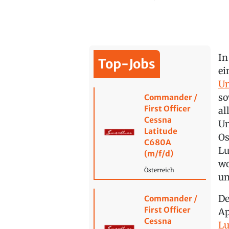
In
Top-Jobs
ei
Un
so
Commander /
First Officer
al
Cessna
Un
Latitude
Os
C680A
Lu
(m/f/d)
wo
Österreich
un
De
Commander /
First Officer
Ap
Cessna
Lu