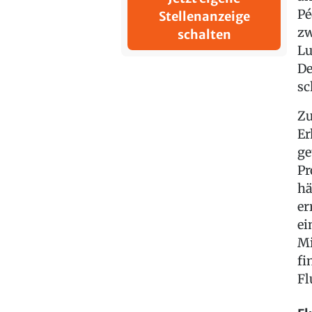
Pé
Stellenanzeige
zw
schalten
Lu
De
sc
Zu
Er
ge
Pr
hä
er
ei
Mi
fi
Fl