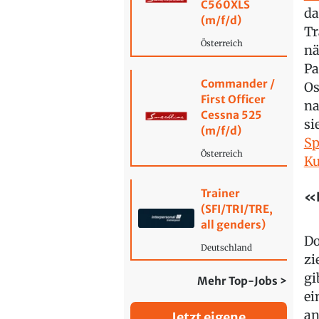
C560XLS
da
(m/f/d)
Tr
Österreich
nä
Pa
Commander /
Os
First Officer
na
Cessna 525
si
(m/f/d)
Sp
Österreich
Ku
Trainer
«H
(SFI/TRI/TRE,
all genders)
Do
Deutschland
zi
gi
Mehr Top-Jobs >
ei
an
Jetzt eigene