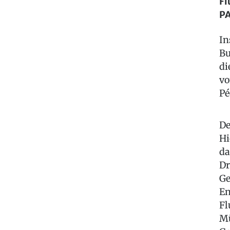
Fl
P
In
Bu
di
vo
Pé
De
Hi
da
Dr
Ge
En
Fl
Mü