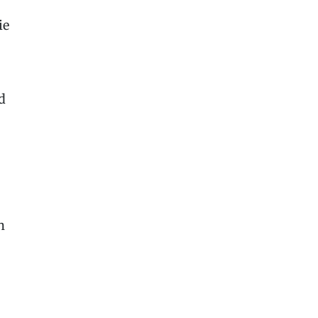
ie
d
n