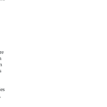
re
n
n
s
des
,