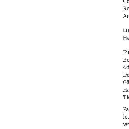
Ge
Re
An
Lu
H
Ei
Be
«d
De
Gä
Ha
Ti
Pa
le
wo