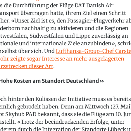
s die Durchführung der Flüge DAT Danish Air
ansport übertragen hatte, ihrem Ziel einen Schritt
her. «Unser Ziel ist es, den Passagier-Flugverkehr a
derborn nachhaltig zu aktivieren und die Regionen
twestfalen, Südwestfalen und Lippe zuverlässig an
tionale und internationale Ziele anzubinden», schri
e selbst über sich. Und
Lufthansa-Group-Chef Carst
ohr zeigte sogar Interesse an mehr ausgelagerten
rzstrecken dieser Art
.
ohe Kosten am Standort Deutschland»
ch hinter den Kulissen der Initiative muss es bereits
emlich gebrodelt haben. Denn am Mittwoch (27. Mai
bt Skyhub PAD bekannt, dass sie die Flüge am 10. Ju
nstellt. «Trotz der beeindruckenden Erfolge, unter
derem durch die Integration der Standorte Lübeck 