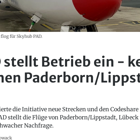
 flog für Skyhub PAD.
tellt Betrieb ein - k
hen Paderborn/Lipps
rte die Initiative neue Strecken und den Codeshare
AD stellt die Flüge von Paderborn/Lippstadt, Lübec
chwacher Nachfrage.
owack