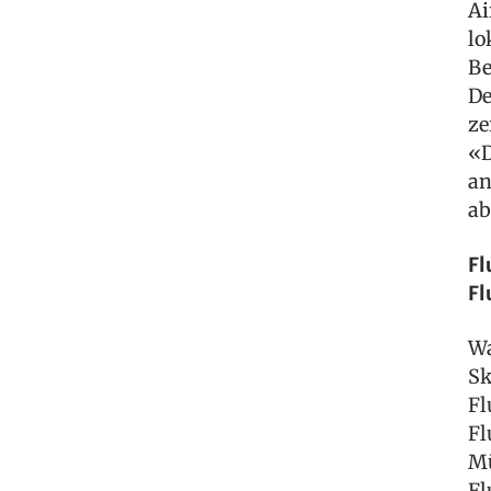
Ai
lo
Be
De
ze
«D
an
ab
Fl
Fl
Wa
Sk
Fl
Fl
Mü
Fl