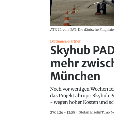
ATR 72 von DAT: Die dänische Fluglinie
Lufthansa-Partner
Skyhub PAD s
mehr zwisc
München
Noch vor wenigen Wochen feie
das Projekt abrupt: Skyhub P
- wegen hoher Kosten und s
Stefan Eiselin
Timo N
27.05.26 - 13:05