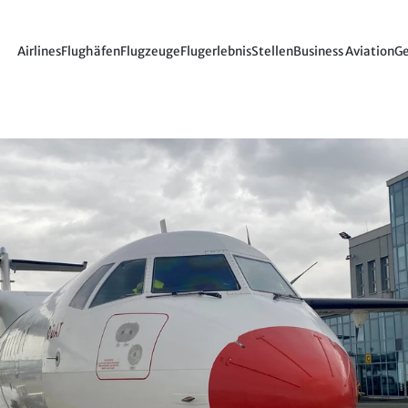
Airlines
Flughäfen
Flugzeuge
Flugerlebnis
Stellen
Business Aviation
Ge