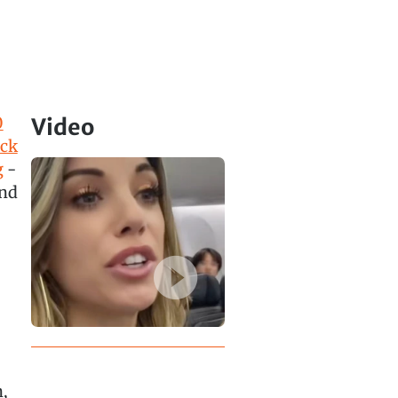
0
Video
ck
g
-
und
,