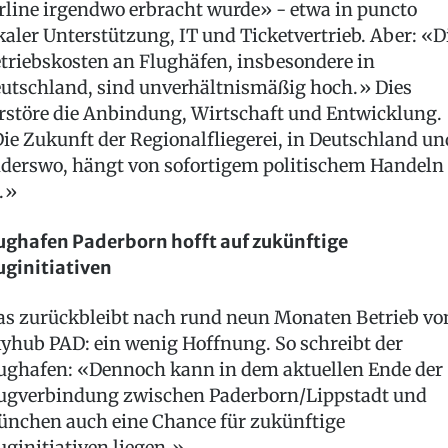
rline irgendwo erbracht wurde» - etwa in puncto
kaler Unterstützung, IT und Ticketvertrieb. Aber: «D
triebskosten an Flughäfen, insbesondere in
utschland, sind unverhältnismäßig hoch.» Dies
rstöre die Anbindung, Wirtschaft und Entwicklung.
ie Zukunft der Regionalfliegerei, in Deutschland un
derswo, hängt von sofortigem politischem Handeln
.»
ughafen Paderborn hofft auf zukünftige
uginitiativen
s zurückbleibt nach rund neun Monaten Betrieb vo
yhub PAD: ein wenig Hoffnung. So schreibt der
ughafen: «Dennoch kann in dem aktuellen Ende der
ugverbindung zwischen Paderborn/Lippstadt und
nchen auch eine Chance für zukünftige
uginitiativen liegen.»