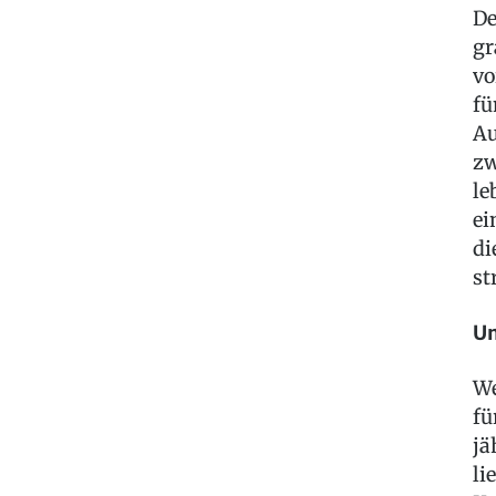
De
gr
vo
fü
Au
zw
le
ei
di
st
Um
We
fü
jä
li