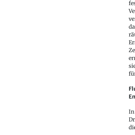
fe
Ve
ve
da
rä
Er
Ze
er
si
fü
Fl
En
In
Dr
di