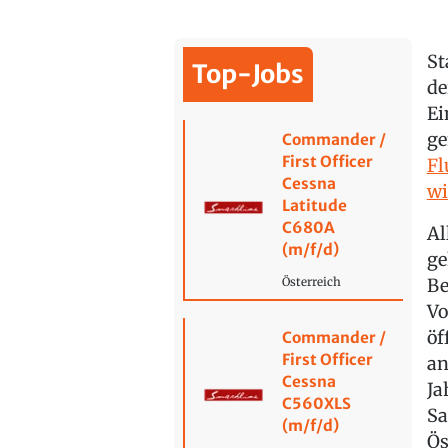
St
Top-Jobs
de
Ei
ge
Commander /
First Officer
Fl
Cessna
wi
Latitude
C680A
Al
(m/f/d)
ge
Be
Österreich
Vo
öf
Commander /
First Officer
an
Cessna
Ja
C560XLS
Sa
(m/f/d)
Ös