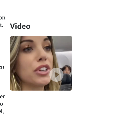
von
t.
Video
en
er
ro
l,