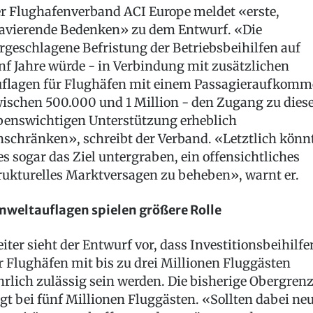
r Flughafenverband ACI Europe meldet «erste,
avierende Bedenken» zu dem Entwurf. «Die
rgeschlagene Befristung der Betriebsbeihilfen auf
nf Jahre würde - in Verbindung mit zusätzlichen
flagen für Flughäfen mit einem Passagieraufkom
ischen 500.000 und 1 Million - den Zugang zu dies
benswichtigen Unterstützung erheblich
nschränken», schreibt der Verband. «Letztlich könn
es sogar das Ziel untergraben, ein offensichtliches
rukturelles Marktversagen zu beheben», warnt er.
weltauflagen spielen größere Rolle
iter sieht der Entwurf vor, dass Investitionsbeihilfe
r Flughäfen mit bis zu drei Millionen Fluggästen
hrlich zulässig sein werden. Die bisherige Obergren
egt bei fünf Millionen Fluggästen. «Sollten dabei ne