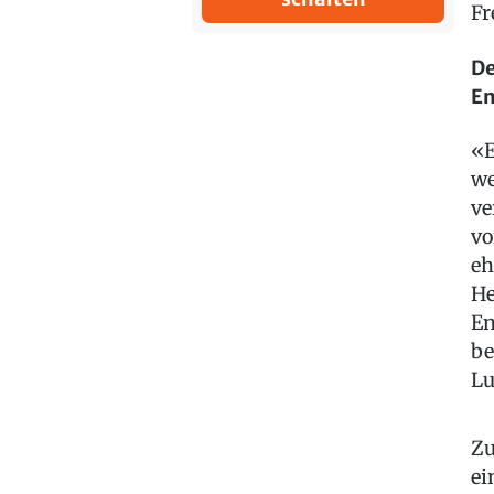
Fr
De
En
«E
we
ve
vo
eh
He
En
be
Lu
Zu
ei