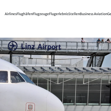
Airlines
Flughäfen
Flugzeuge
Flugerlebnis
Stellen
Business Aviation
Ge