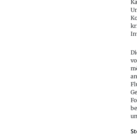
Ka
Um
Ko
kr
In
Di
vo
mö
an
Fl
Ge
Fo
be
un
St