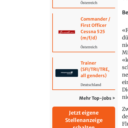
Österreich
Be
Commander /
First Officer
«F
Cessna 525
dü
(m/f/d)
ni
Österreich
Mi
«k
Trainer
sc
(SFI/TRI/TRE,
ne
all genders)
ei
Deutschland
Di
ni
Mehr Top-Jobs >
Zw
Jetzt eigene
de
Stellenanzeige
Fl
schalten