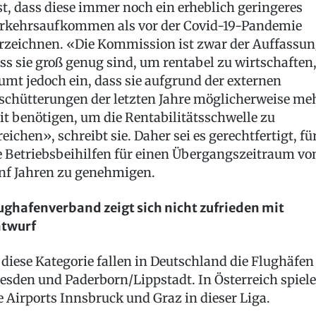
st, dass diese immer noch ein erheblich geringeres
rkehrsaufkommen als vor der Covid-19-Pandemie
rzeichnen. «Die Kommission ist zwar der Auffassun
ss sie groß genug sind, um rentabel zu wirtschaften
umt jedoch ein, dass sie aufgrund der externen
schütterungen der letzten Jahre möglicherweise me
it benötigen, um die Rentabilitätsschwelle zu
reichen», schreibt sie. Daher sei es gerechtfertigt, fü
e Betriebsbeihilfen für einen Übergangszeitraum vo
nf Jahren zu genehmigen.
ughafenverband zeigt sich nicht zufrieden mit
twurf
 diese Kategorie fallen in Deutschland die Flughäfen
esden und Paderborn/Lippstadt. In Österreich spiel
e Airports Innsbruck und Graz in dieser Liga.