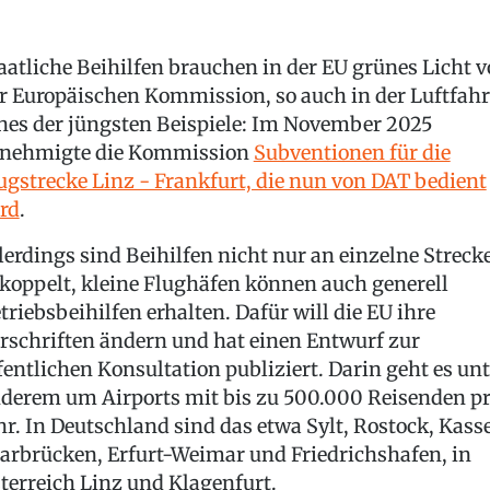
aatliche Beihilfen brauchen in der EU grünes Licht 
r Europäischen Kommission, so auch in der Luftfahr
nes der jüngsten Beispiele: Im November 2025
nehmigte die Kommission
Subventionen für die
ugstrecke Linz - Frankfurt, die nun von DAT bedient
rd
.
lerdings sind Beihilfen nicht nur an einzelne Streck
koppelt, kleine Flughäfen können auch generell
triebsbeihilfen erhalten. Dafür will die EU ihre
rschriften ändern und hat einen Entwurf zur
fentlichen Konsultation publiziert. Darin geht es unt
derem um Airports mit bis zu 500.000 Reisenden p
hr. In Deutschland sind das etwa Sylt, Rostock, Kasse
arbrücken, Erfurt-Weimar und Friedrichshafen, in
terreich Linz und Klagenfurt.