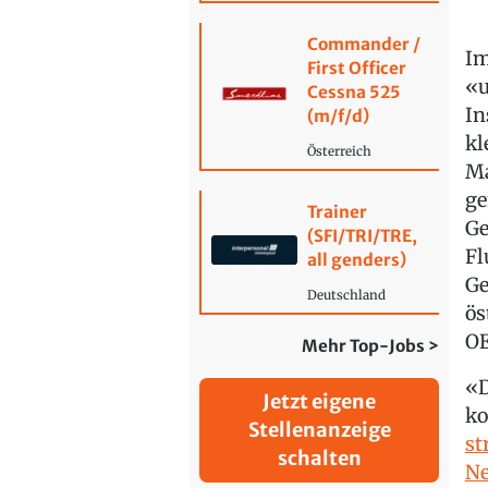
Commander /
Im
First Officer
«u
Cessna 525
In
(m/f/d)
kl
Österreich
Ma
ge
Trainer
Ge
(SFI/TRI/TRE,
Fl
all genders)
Ge
Deutschland
ös
OE
Mehr Top-Jobs >
«D
Jetzt eigene
ko
Stellenanzeige
st
schalten
Ne