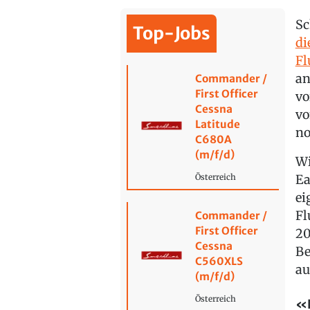
Sc
Top-Jobs
di
Fl
an
Commander /
First Officer
vo
Cessna
vo
Latitude
no
C680A
(m/f/d)
Wi
Ea
Österreich
ei
Fl
Commander /
First Officer
20
Cessna
Be
C560XLS
au
(m/f/d)
Österreich
«L