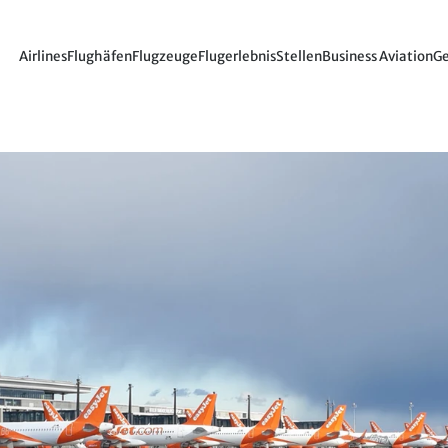
Airlines
Flughäfen
Flugzeuge
Flugerlebnis
Stellen
Business Aviation
Ge