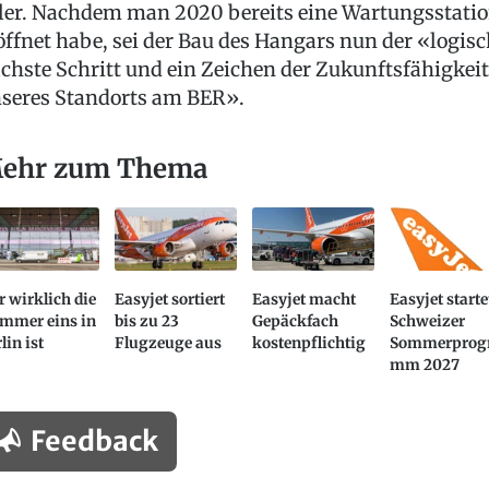
ler. Nachdem man 2020 bereits eine Wartungsstati
öffnet habe, sei der Bau des Hangars nun der «logis
chste Schritt und ein Zeichen der Zukunftsfähigkeit
seres Standorts am BER».
ehr zum Thema
 wirklich die
Easyjet sortiert
Easyjet macht
Easyjet starte
mmer eins in
bis zu 23
Gepäckfach
Schweizer
lin ist
Flugzeuge aus
kostenpflichtig
Sommerprog
mm 2027
Feedback