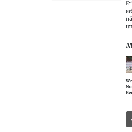
Er
er
nä
un
M
Wer
Nu
Ber