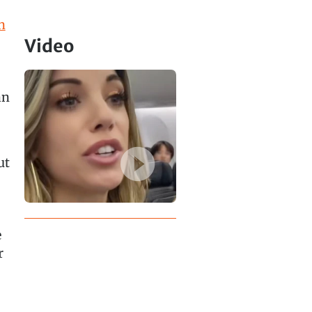
n
Video
an
ut
e
r