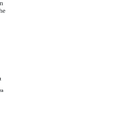
on
che
t
ra