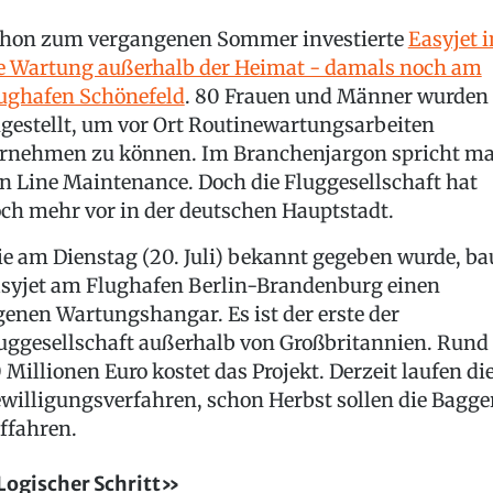
hon zum vergangenen Sommer investierte
Easyjet i
e Wartung außerhalb der Heimat - damals noch am
ughafen Schönefeld
. 80 Frauen und Männer wurden
gestellt, um vor Ort Routinewartungsarbeiten
rnehmen zu können. Im Branchenjargon spricht m
n Line Maintenance. Doch die Fluggesellschaft hat
ch mehr vor in der deutschen Hauptstadt.
e am Dienstag (20. Juli) bekannt gegeben wurde, ba
syjet am Flughafen Berlin-Brandenburg einen
genen Wartungshangar. Es ist der erste der
uggesellschaft außerhalb von Großbritannien. Rund
 Millionen Euro kostet das Projekt. Derzeit laufen di
willigungsverfahren, schon Herbst sollen die Bagge
ffahren.
ogischer Schritt»