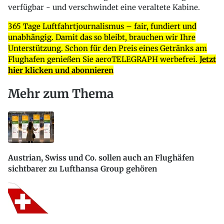
verfügbar - und verschwindet eine veraltete Kabine.
365 Tage Luftfahrtjournalismus – fair, fundiert und
unabhängig. Damit das so bleibt, brauchen wir Ihre
Unterstützung. Schon für den Preis eines Getränks am
Flughafen genießen Sie aeroTELEGRAPH werbefrei.
Jetzt
hier klicken und abonnieren
Mehr zum Thema
Austrian, Swiss und Co. sollen auch an Flughäfen
sichtbarer zu Lufthansa Group gehören