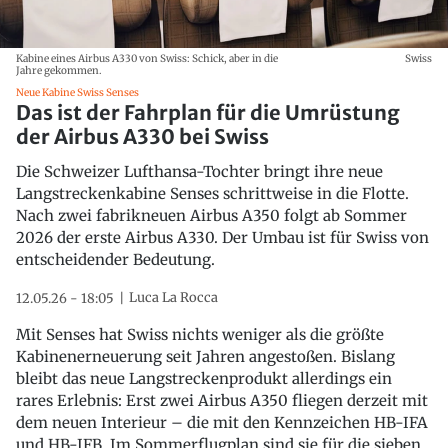
Kabine eines Airbus A330 von Swiss: Schick, aber in die
Swiss
Jahre gekommen.
Neue Kabine Swiss Senses
Das ist der Fahrplan für die Umrüstung
der Airbus A330 bei Swiss
Die Schweizer Lufthansa-Tochter bringt ihre neue
Langstreckenkabine Senses schrittweise in die Flotte.
Nach zwei fabrikneuen Airbus A350 folgt ab Sommer
2026 der erste Airbus A330. Der Umbau ist für Swiss von
entscheidender Bedeutung.
Luca La Rocca
12.05.26 - 18:05
Mit Senses hat Swiss nichts weniger als die größte
Kabinenerneuerung seit Jahren angestoßen. Bislang
bleibt das neue Langstreckenprodukt allerdings ein
rares Erlebnis: Erst zwei Airbus A350 fliegen derzeit mit
dem neuen Interieur – die mit den Kennzeichen HB-IFA
und HB-IFB. Im Sommerflugplan sind sie für die sieben