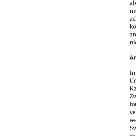
ab
mü
ac
kö
an
ni
An
In
Un
Ka
Zw
fo
ve
we
Sw
we