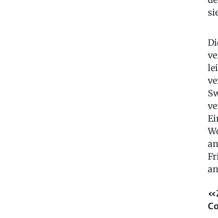
si
Di
ve
le
ve
Sw
ve
Ei
Wo
an
Fr
an
«Z
Co