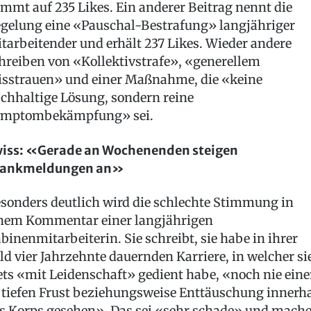
mmt auf 235 Likes. Ein anderer Beitrag nennt die
gelung eine «Pauschal-Bestrafung» langjähriger
tarbeitender und erhält 237 Likes. Wieder andere
hreiben von «Kollektivstrafe», «generellem
sstrauen» und einer Maßnahme, die «keine
chhaltige Lösung, sondern reine
mptombekämpfung» sei.
iss: «Gerade an Wochenenden steigen
rankmeldungen an»
sonders deutlich wird die schlechte Stimmung in
nem Kommentar einer langjährigen
binenmitarbeiterin. Sie schreibt, sie habe in ihrer
ld vier Jahrzehnte dauernden Karriere, in welcher si
ets «mit Leidenschaft» gedient habe, «noch nie ein
 tiefen Frust beziehungsweise Enttäuschung innerh
s Korps gesehen». Das sei «sehr schade» und mach