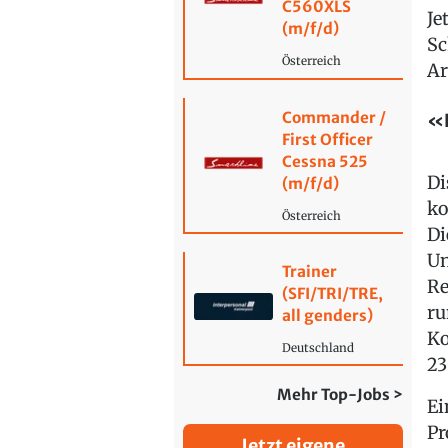
C560XLS
Je
(m/f/d)
Sc
Österreich
Ar
Commander /
«P
First Officer
Cessna 525
Di
(m/f/d)
ko
Österreich
Di
Un
Trainer
Re
(SFI/TRI/TRE,
ru
all genders)
Ko
Deutschland
23
Mehr Top-Jobs >
Ei
Pr
Jetzt eigene