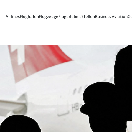
Airlines
Flughäfen
Flugzeuge
Flugerlebnis
Stellen
Business Aviation
Ge