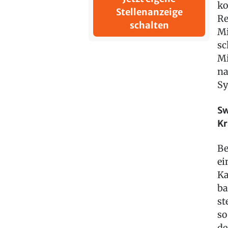
ko
Stellenanzeige
Re
schalten
Mi
sc
Mi
na
Sy
Sw
K
Be
ei
Ka
ba
st
so
de