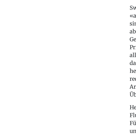
Sw
«a
si
ab
Ge
Pr
al
da
he
re
Ar
Üb
He
Fl
Fü
un