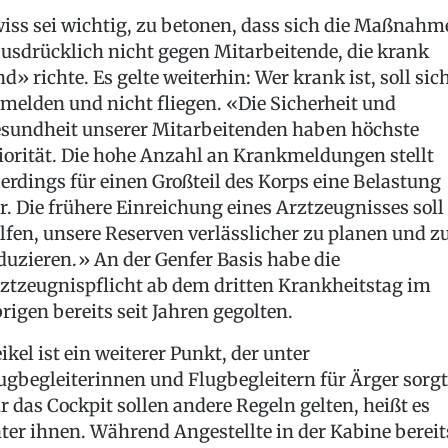
iss sei wichtig, zu betonen, dass sich die Maßnahm
usdrücklich nicht gegen Mitarbeitende, die krank
nd» richte. Es gelte weiterhin: Wer krank ist, soll sic
melden und nicht fliegen. «Die Sicherheit und
sundheit unserer Mitarbeitenden haben höchste
iorität. Die hohe Anzahl an Krankmeldungen stellt
lerdings für einen Großteil des Korps eine Belastung
r. Die frühere Einreichung eines Arztzeugnisses soll
lfen, unsere Reserven verlässlicher zu planen und z
duzieren.» An der Genfer Basis habe die
ztzeugnispflicht ab dem dritten Krankheitstag im
rigen bereits seit Jahren gegolten.
ikel ist ein weiterer Punkt, der unter
ugbegleiterinnen und Flugbegleitern für Ärger sorgt
r das Cockpit sollen andere Regeln gelten, heißt es
ter ihnen. Während Angestellte in der Kabine bereit