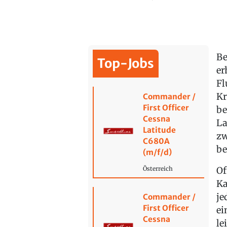
Be
Top-Jobs
er
Fl
Kr
Commander /
First Officer
be
Cessna
La
Latitude
zw
C680A
be
(m/f/d)
Of
Österreich
Ka
je
Commander /
First Officer
ei
Cessna
le