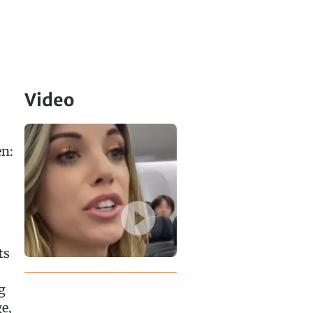
Video
en:
ts
g
e,