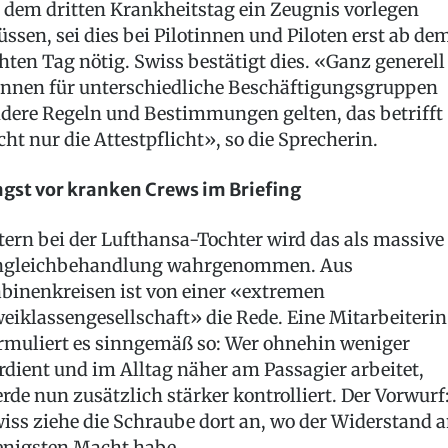
 dem dritten Krankheitstag ein Zeugnis vorlegen
ssen, sei dies bei Pilotinnen und Piloten erst ab de
hten Tag nötig. Swiss bestätigt dies. «Ganz generell
nnen für unterschiedliche Beschäftigungsgruppen
dere Regeln und Bestimmungen gelten, das betrifft
cht nur die Attestpflicht», so die Sprecherin.
gst vor kranken Crews im Briefing
tern bei der Lufthansa-Tochter wird das als massive
gleichbehandlung wahrgenommen. Aus
binenkreisen ist von einer «extremen
eiklassengesellschaft» die Rede. Eine Mitarbeiterin
rmuliert es sinngemäß so: Wer ohnehin weniger
rdient und im Alltag näher am Passagier arbeitet,
rde nun zusätzlich stärker kontrolliert. Der Vorwurf
iss ziehe die Schraube dort an, wo der Widerstand 
nigsten Macht habe.