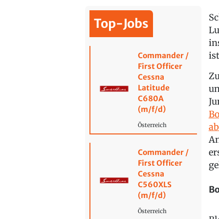
Sc
Top-Jobs
Lu
in
is
Commander /
First Officer
Zu
Cessna
Latitude
un
C680A
Ju
(m/f/d)
Bo
a
Österreich
An
er
Commander /
First Officer
ge
Cessna
C560XLS
Bo
(m/f/d)
Österreich