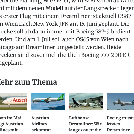
eibt die Planung, wie sie ist, wird AUA schon ab Mitt
ni mit dem neuen Modell auf der Langstrecke fliegen
s erster Flug mit einem Dreamliner ist aktuell OS87
n Wien nach New York-JFK am 15. Juni geplant. Die
recke soll ab dann immer mit Boeing 787-9 bedient
rden. Und am 1. Juli soll auch OS65 von Wien nach
icago auf Dreamliner umgestellt werden. Beide
recken sind zuvor mehrheitlich Boeing 777-200 ER
ngeplant.
ehr zum Thema
hon im Mai
Austrian
Lufthansa-
Boeing muste
egt Austrian
Airlines
Dreamliner: Wie
letzten
lines mit
bekommt
lange dauert die
Dreamliner-