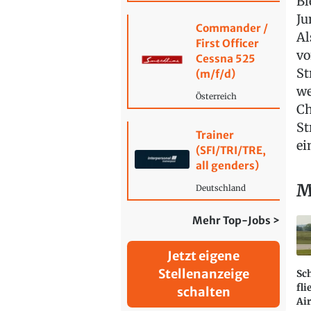
Bl
Ju
Commander /
Al
First Officer
vo
Cessna 525
St
(m/f/d)
we
Österreich
Ch
St
Trainer
ei
(SFI/TRI/TRE,
all genders)
M
Deutschland
Mehr Top-Jobs >
Jetzt eigene
Stellenanzeige
Sc
fli
schalten
Air