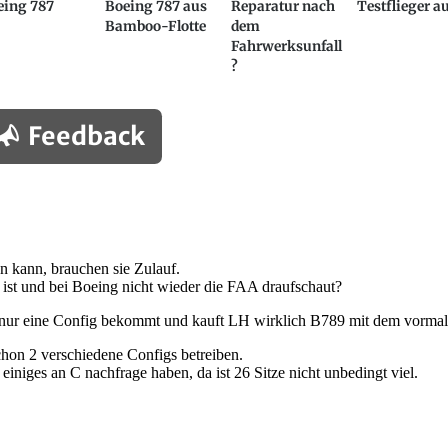
eing 787
Boeing 787 aus
Reparatur nach
Testflieger a
Bamboo-Flotte
dem
Fahrwerksunfall
?
Feedback