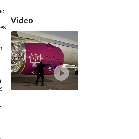
he
Video
ies
n
n
s
t.