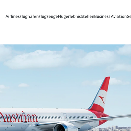
Airlines
Flughäfen
Flugzeuge
Flugerlebnis
Stellen
Business Aviation
Ge