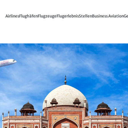
Airlines
Flughäfen
Flugzeuge
Flugerlebnis
Stellen
Business Aviation
Ge