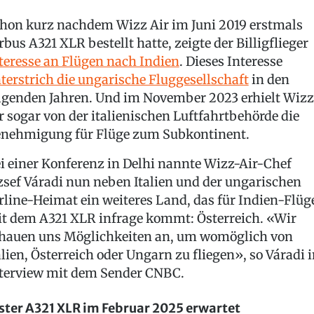
hon kurz nachdem Wizz Air im Juni 2019 erstmals
rbus A321 XLR bestellt hatte, zeigte der Billigflieger
teresse an Flügen nach Indien
. Dieses Interesse
terstrich die ungarische Fluggesellschaft
in den
lgenden Jahren. Und im November 2023 erhielt Wizz
r sogar von der italienischen Luftfahrtbehörde die
nehmigung für Flüge zum Subkontinent.
i einer Konferenz in Delhi nannte Wizz-Air-Chef
zsef Váradi nun neben Italien und der ungarischen
rline-Heimat ein weiteres Land, das für Indien-Flüg
t dem A321 XLR infrage kommt: Österreich. «Wir
hauen uns Möglichkeiten an, um womöglich von
alien, Österreich oder Ungarn zu fliegen», so Váradi 
terview mit dem Sender CNBC.
ster A321 XLR im Februar 2025 erwartet