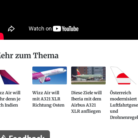
ehr zum Thema
z Air will
Wizz Air will
Diese Ziele will
Österreich
hr denn je
mit A321 XLR
Iberia mit dem
modernisiert
ch Indien
Richtung Osten
Airbus A321
Luftfahrtgese
XLR anfliegen
und
Drohnenrege