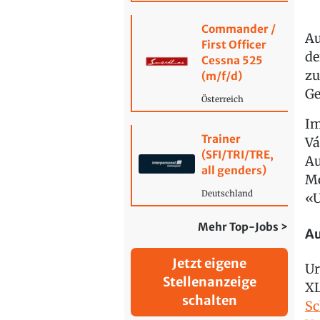
Commander /
Au
First Officer
de
Cessna 525
zu
(m/f/d)
G
Österreich
Im
Trainer
Vá
(SFI/TRI/TRE,
Au
all genders)
Mo
Deutschland
«U
Mehr Top-Jobs >
Au
Jetzt eigene
Ur
Stellenanzeige
XL
schalten
Sc