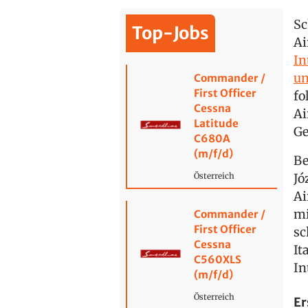
Sc
Top-Jobs
Ai
In
un
Commander /
First Officer
fo
Cessna
Ai
Latitude
Ge
C680A
(m/f/d)
Be
Jó
Österreich
Ai
mi
Commander /
First Officer
sc
Cessna
It
C560XLS
In
(m/f/d)
Österreich
Er