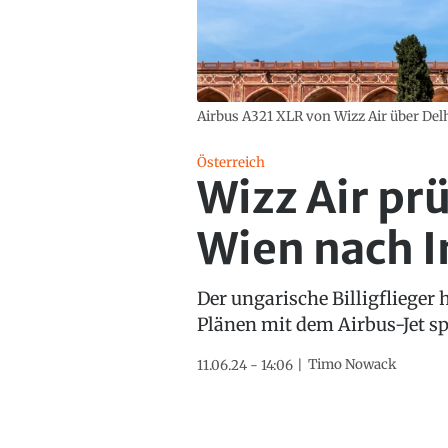
Airbus A321 XLR von Wizz Air über Del
Österreich
Wizz Air pr
Wien nach I
Der ungarische Billigflieger
Plänen mit dem Airbus-Jet spi
Timo Nowack
11.06.24 - 14:06