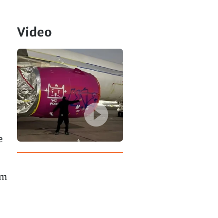
Video
e
im