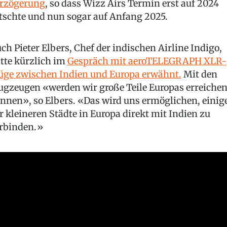
rzögerung
, so dass Wizz Airs Termin erst auf 2024
tschte und nun sogar auf Anfang 2025.
ch Pieter Elbers, Chef der indischen Airline Indigo,
tte kürzlich im
Gespräch mit aeroTELEGRAPH XLR-
üge zwischen Indien und Europa erwähnt.
Mit den
ugzeugen «werden wir große Teile Europas erreiche
nnen», so Elbers. «Das wird uns ermöglichen, einig
r kleineren Städte in Europa direkt mit Indien zu
rbinden.»