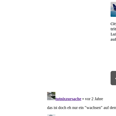
Cit
tri
Luf
au