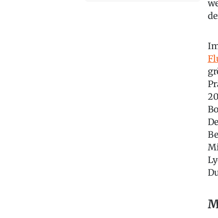
we
de
Im
Fl
gr
Pr
20
Bo
De
Be
Mi
Ly
Du
M