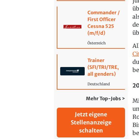
jü
üb
Commander /
al
First Officer
de
Cessna 525
üb
(m/f/d)
Österreich
Al
Ci
Trainer
du
(SFI/TRI/TRE,
be
all genders)
20
Deutschland
Mehr Top-Jobs >
Mi
un
Jetzt eigene
Ro
Stellenanzeige
Bi
schalten
be