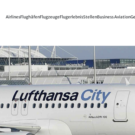
Airlines
Flughäfen
Flugzeuge
Flugerlebnis
Stellen
Business Aviation
Ge