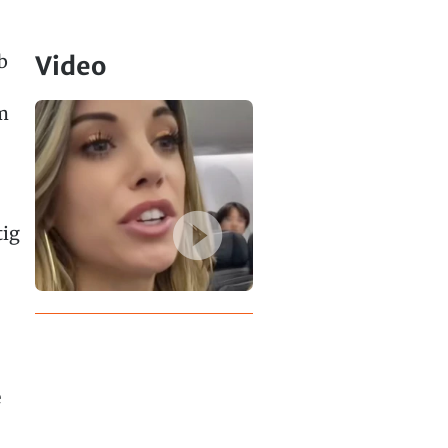
b
Video
m
tig
e