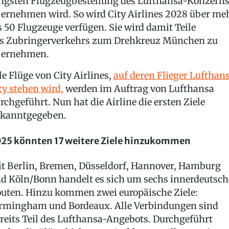
ngsten Flugzeugbestellung des Lufthansa-Konzern
ernehmen wird. So wird City Airlines 2028 über me
s 50 Flugzeuge verfügen. Sie wird damit Teile
s Zubringerverkehrs zum Drehkreuz München zu
ernehmen.
le Flüge von City Airlines,
auf deren Flieger Lufthan
ty stehen wird,
werden im Auftrag von Lufthansa
rchgeführt. Nun hat die Airline die ersten Ziele
kanntgegeben.
25 könnten 17 weitere Ziele hinzukommen
t Berlin, Bremen, Düsseldorf, Hannover, Hamburg
d Köln/Bonn handelt es sich um sechs innerdeutsch
uten. Hinzu kommen zwei europäische Ziele:
rmingham und Bordeaux. Alle Verbindungen sind
reits Teil des Lufthansa-Angebots. Durchgeführt