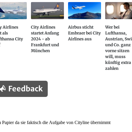
y Airlines
City Airlines
Airbus sticht
Wer bei
tt als
startet Anfang
Embraer bei City
Lufthansa,
thansa City
2024 - ab
Airlines aus
Austrian, Sw
f
Frankfurt und
und Co. ganz
München
vorne sitzen
will, muss
künftig extra
zahlen
Feedback