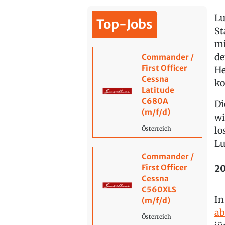
Lu
Top-Jobs
St
mi
de
Commander /
First Officer
He
Cessna
k
Latitude
C680A
Di
(m/f/d)
wi
lo
Österreich
Lu
Commander /
20
First Officer
Cessna
C560XLS
In
(m/f/d)
ab
Österreich