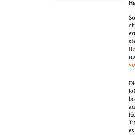
He
So
ei
er
st
Be
ni
vo
Di
80
la
au
He
Tu
es