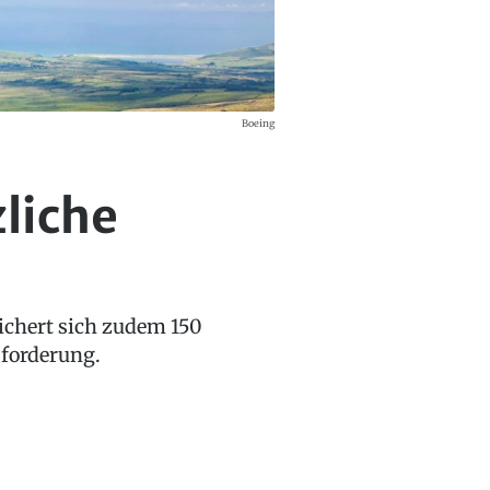
Boeing
zliche
sichert sich zudem 150
sforderung.