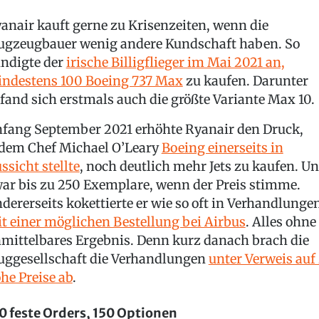
anair kauft gerne zu Krisenzeiten, wenn die
ugzeugbauer wenig andere Kundschaft haben. So
ndigte der
irische Billigflieger im Mai 2021 an,
ndestens 100 Boeing 737 Max
zu kaufen. Darunter
fand sich erstmals auch die größte Variante Max 10.
fang September 2021 erhöhte Ryanair den Druck,
dem Chef Michael O’Leary
Boeing einerseits in
ssicht stellte
, noch deutlich mehr Jets zu kaufen. U
ar bis zu 250 Exemplare, wenn der Preis stimme.
dererseits kokettierte er wie so oft in Verhandlunge
t einer möglichen Bestellung bei Airbus
. Alles ohne
mittelbares Ergebnis. Denn kurz danach brach die
uggesellschaft die Verhandlungen
unter Verweis auf
he Preise ab
.
0 feste Orders, 150 Optionen