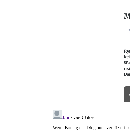
M
Rya
ke
Wa
nzi
De