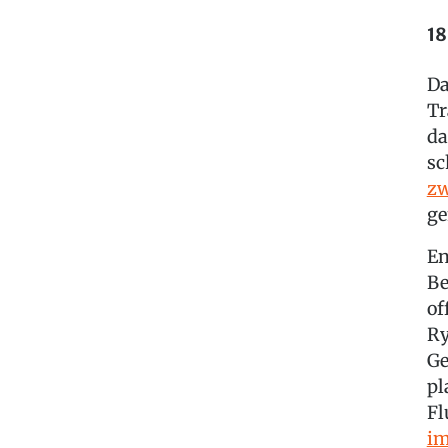
18
Da
Tr
da
sc
zw
ge
En
Be
of
Ry
Ge
pl
Fl
im