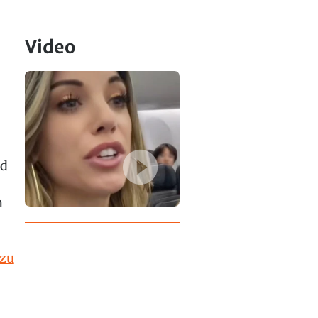
Video
nd
n
 zu