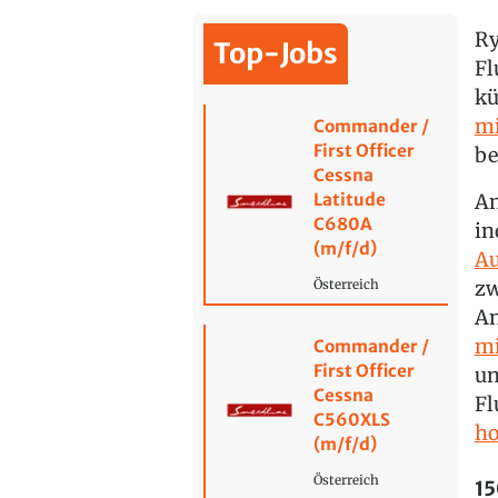
Ry
Top-Jobs
Fl
kü
mi
Commander /
First Officer
be
Cessna
Latitude
An
C680A
in
(m/f/d)
Au
zw
Österreich
An
mi
Commander /
First Officer
un
Cessna
Fl
C560XLS
ho
(m/f/d)
Österreich
15