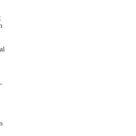
g
n
al
-
n