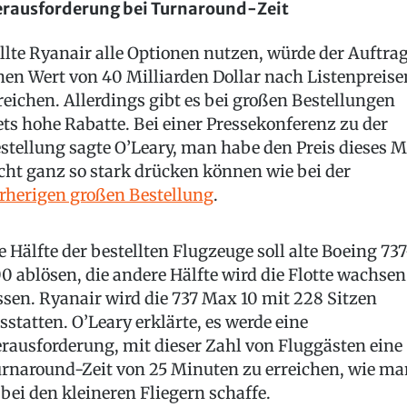
rausforderung bei Turnaround-Zeit
llte Ryanair alle Optionen nutzen, würde der Auftra
nen Wert von 40 Milliarden Dollar nach Listenpreise
reichen. Allerdings gibt es bei großen Bestellungen
ets hohe Rabatte. Bei einer Pressekonferenz zu der
stellung sagte O’Leary, man habe den Preis dieses M
cht ganz so stark drücken können wie bei der
rherigen großen Bestellung
.
e Hälfte der bestellten Flugzeuge soll alte Boeing 737
0 ablösen, die andere Hälfte wird die Flotte wachsen
ssen. Ryanair wird die 737 Max 10 mit 228 Sitzen
sstatten. O’Leary erklärte, es werde eine
rausforderung, mit dieser Zahl von Fluggästen eine
rnaround-Zeit von 25 Minuten zu erreichen, wie ma
 bei den kleineren Fliegern schaffe.