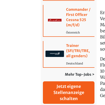
Commander /
Er
First Officer
Ve
Cessna 525
Ma
(m/f/d)
be
Österreich
Bi
se
Trainer
so
(SFI/TRI/TRE,
all genders)
De
Deutschland
Fl
10
Mehr Top-Jobs >
Wa
Pa
Jetzt eigene
da
Stellenanzeige
Ge
schalten