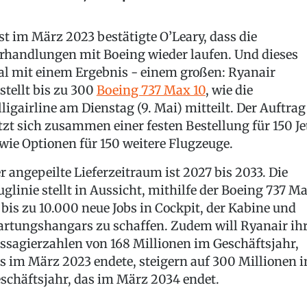
st im März 2023 bestätigte O’Leary, dass die
rhandlungen mit Boeing wieder laufen. Und dieses
l mit einem Ergebnis - einem großen: Ryanair
stellt bis zu 300
Boeing 737 Max 10
, wie die
lligairline am Dienstag (9. Mai) mitteilt. Der Auftrag
tzt sich zusammen einer festen Bestellung für 150 Je
wie Optionen für 150 weitere Flugzeuge.
r angepeilte Lieferzeitraum ist 2027 bis 2033. Die
uglinie stellt in Aussicht, mithilfe der Boeing 737 M
 bis zu 10.000 neue Jobs in Cockpit, der Kabine und
rtungshangars zu schaffen. Zudem will Ryanair ih
ssagierzahlen von 168 Millionen im Geschäftsjahr,
s im März 2023 endete, steigern auf 300 Millionen 
schäftsjahr, das im März 2034 endet.