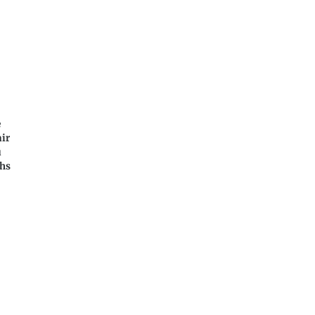
e
ir
u
hs