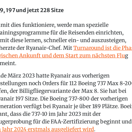
9, 197 und jetzt 228 Sitze
mit dies funktioniere, werde man spezielle
ainingsprogramme für die Reisenden einrichten,
mit diese lernen, schneller ein- und auszusteigen,
herzte der Ryanair-Chef. Mit
Turnaround ist die Pha
ischen Ankunft und dem Start zum nächsten Flu
g
meint.
de März 2023 hatte Ryanair aus vorherigen
stellungen noch Orders für 112 Boeing 737 Max 8-2
fen, der Billigfliegervariante der Max 8. Sie hat bei
anair 197 Sitze. Die Boeing 737-800 der vorherigen
neration verfügt bei Ryanair je über 189 Plätze. Boe
ant, dass die 737-10 im Jahr 2023 mit der
ugerprobung für die FAA-Zertifizierung beginnt und
 Jahr 2024 erstmals ausgeliefert wird
.