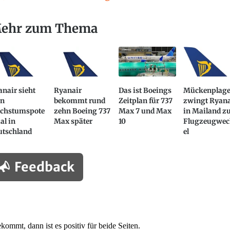
ehr zum Thema
nair sieht
Ryanair
Das ist Boeings
Mückenplag
in
bekommt rund
Zeitplan für 737
zwingt Ryana
chstumspote
zehn Boeing 737
Max 7 und Max
in Mailand z
al in
Max später
10
Flugzeugwec
utschland
el
Feedback