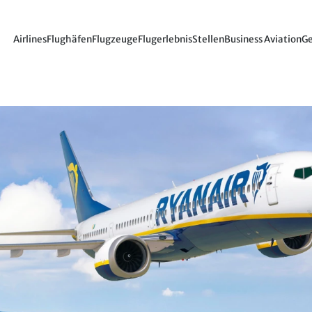
Airlines
Flughäfen
Flugzeuge
Flugerlebnis
Stellen
Business Aviation
Ge