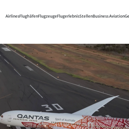
Airlines
Flughäfen
Flugzeuge
Flugerlebnis
Stellen
Business Aviation
Ge