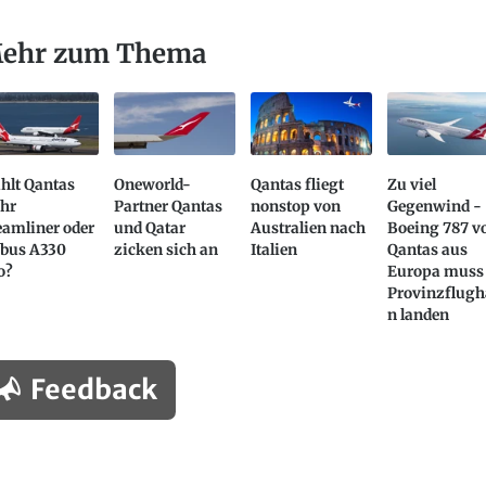
ehr zum Thema
hlt Qantas
Oneworld-
Qantas fliegt
Zu viel
hr
Partner Qantas
nonstop von
Gegenwind -
eamliner oder
und Qatar
Australien nach
Boeing 787 v
rbus A330
zicken sich an
Italien
Qantas aus
o?
Europa muss
Provinzflugh
n landen
Feedback