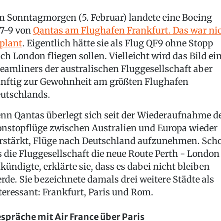
 Sonntagmorgen (5. Februar) landete eine Boeing
7-9 von
Qantas am Flughafen Frankfurt. Das war ni
plant
. Eigentlich hätte sie als Flug QF9 ohne Stopp
ch London fliegen sollen. Vielleicht wird das Bild ei
eamliners der australischen Fluggesellschaft aber
nftig zur Gewohnheit am größten Flughafen
utschlands.
nn Qantas überlegt sich seit der Wiederaufnahme d
nstopflüge zwischen Australien und Europa wieder
rstärkt, Flüge nach Deutschland aufzunehmen. Sch
s die Fluggesellschaft die neue Route Perth - London
kündigte, erklärte sie, dass es dabei nicht bleiben
rde. Sie bezeichnete damals drei weitere Städte als
teressant: Frankfurt, Paris und Rom.
spräche mit Air France über Paris