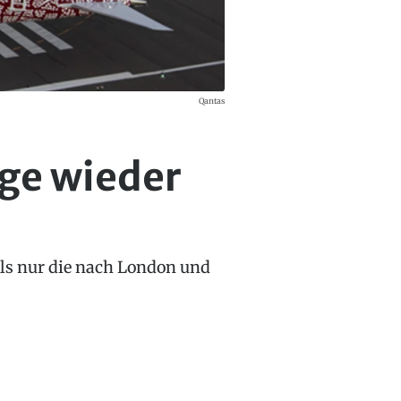
Qantas
üge wieder
als nur die nach London und