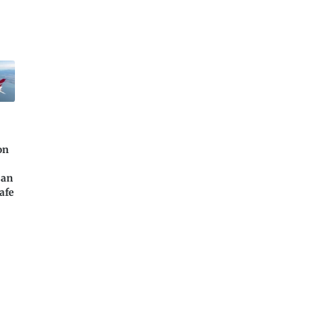
on
 an
afe