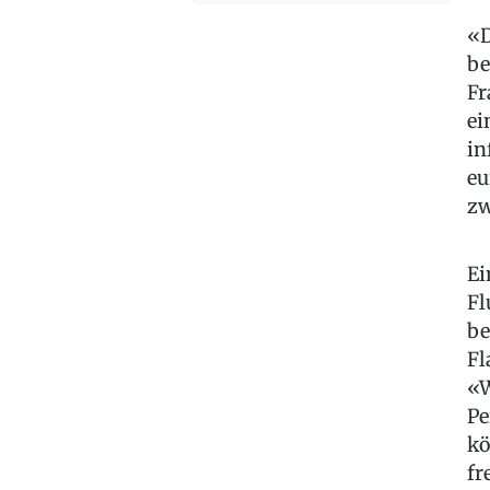
«D
be
Fr
ei
in
eu
zw
Ei
Fl
be
Fl
«W
Pe
kö
fr