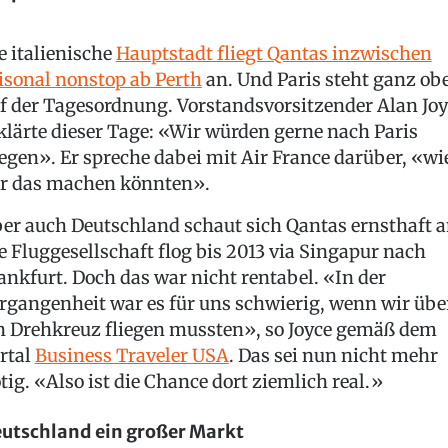
e italienische
Hauptstadt fliegt Qantas inzwischen
isonal nonstop ab Perth
an. Und Paris steht ganz ob
f der Tagesordnung. Vorstandsvorsitzender Alan Joy
klärte dieser Tage: «Wir würden gerne nach Paris
iegen». Er spreche dabei mit Air France darüber, «wi
r das machen könnten».
er auch Deutschland schaut sich Qantas ernsthaft a
e Fluggesellschaft flog bis 2013 via Singapur nach
ankfurt. Doch das war nicht rentabel. «In der
rgangenheit war es für uns schwierig, wenn wir übe
n Drehkreuz fliegen mussten», so Joyce gemäß dem
rtal
Business Traveler USA
. Das sei nun nicht mehr
tig. «Also ist die Chance dort ziemlich real.»
utschland ein großer Markt