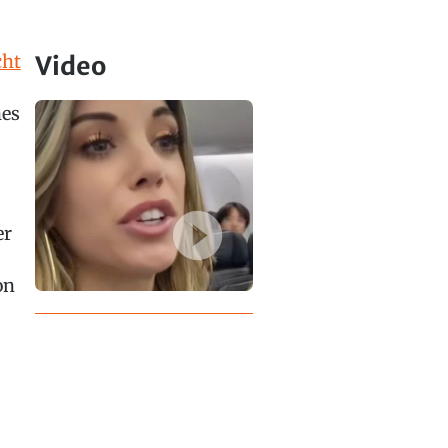
cht
Video
nes
er
on