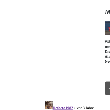
M
Wä
me
Dr
Ai
Ne