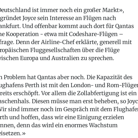
eutschland ist immer noch ein großer Markt»,
gründet Joyce sein Interesse an Flügen nach
ankfurt. Und offenbar kommt auch dort für Qantas
ne Kooperation - etwa mit Codeshare-Flügen –
frage. Denn der Airline-Chef erklärte, generell mit
ropäischen Fluggesellschaften über die Flüge
ischen Europa und Australien zu sprechen.
n Problem hat Qantas aber noch. Die Kapazität des
ughafens Perth ist mit den London- und Rom-Flüge
reits erschöpft. Vor allem die Zollabfertigung ist ein
aschenhals. Diesen müsse man erst beheben, so Joyc
ir sind immer noch im Gespräch mit dem Flughafe
rth und hoffen, dass wir eine Einigung erzielen
nnen, denn das wird ein enormes Wachstum
eisetzen.»