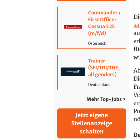
Commander /
Di
First Officer
sa
Cessna 525
au
(m/f/d)
er
Österreich
fl
wi
Trainer
(SFI/TRI/TRE,
Ab
all genders)
Di
Deutschland
Fr
Ve
Mehr Top-Jobs >
ei
Po
Jetzt eigene
nö
Stellenanzeige
schalten
De