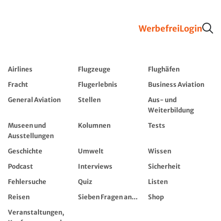
Werbefrei
Login
Airlines
Flugzeuge
Flughäfen
Fracht
Flugerlebnis
Business Aviation
General Aviation
Stellen
Aus- und
Weiterbildung
Museen und
Kolumnen
Tests
Ausstellungen
Geschichte
Umwelt
Wissen
Podcast
Interviews
Sicherheit
Fehlersuche
Quiz
Listen
Reisen
Sieben Fragen an...
Shop
Veranstaltungen,