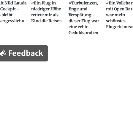
it Niki Lauda
«Ein Flug in
«Turbulenzen,
«Ein Vollchar
 Cockpit –
niedriger Höhe
Enge und
mit Open Bar
 bleibt
rettete mir als
Verspätung –
war mein
vergesslich»
Kind die Reise»
dieser Flug war
schönstes
eine echte
Flugerlebnis
Geduldsprobe»
Feedback