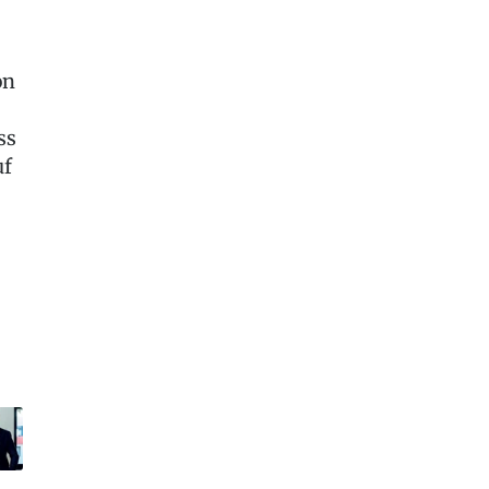
on
ss
uf