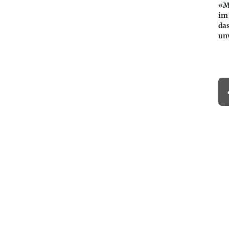
«M
im
das
un