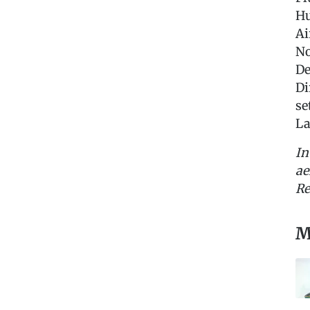
Hu
Ai
No
De
Di
se
La
In
ae
Re
M