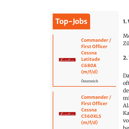
Top-Jobs
1.
Me
Commander /
Zü
First Officer
Cessna
2.
Latitude
C680A
(m/f/d)
Da
Österreich
of
de
Commander /
mi
First Officer
Al
Cessna
Ka
C560XLS
vo
(m/f/d)
be