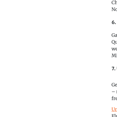
Ch
No
6.
Ga
Qu
we
Mi
7.
Ge
– 
fr
Un
Fl