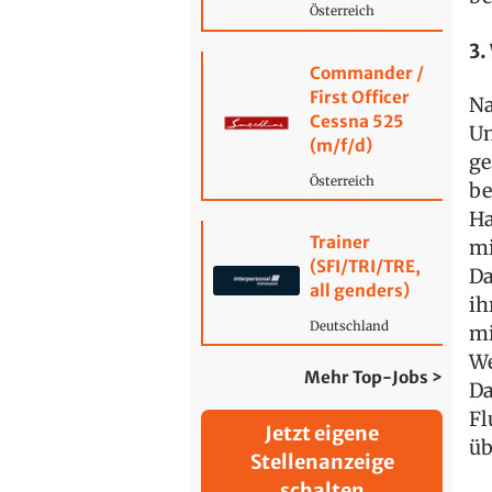
Österreich
3.
Commander /
First Officer
Na
Cessna 525
Un
(m/f/d)
ge
Österreich
be
Ha
Trainer
mi
(SFI/TRI/TRE,
Da
all genders)
ih
Deutschland
mi
We
Mehr Top-Jobs >
Da
Fl
Jetzt eigene
üb
Stellenanzeige
schalten