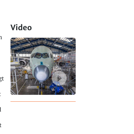
Video
h
gt
t
d
t