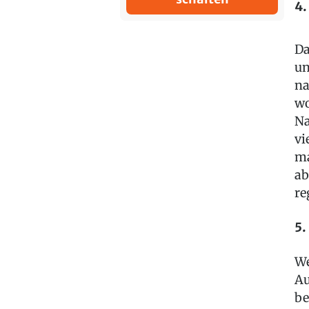
4.
Da
un
na
wo
Na
vi
ma
ab
re
5.
We
Au
be