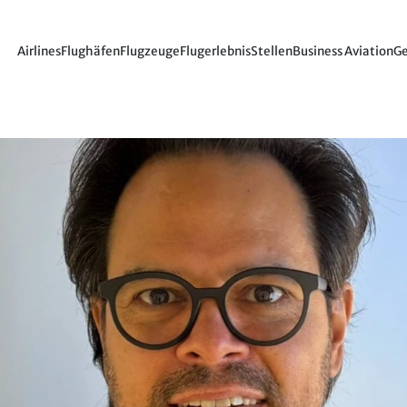
Airlines
Flughäfen
Flugzeuge
Flugerlebnis
Stellen
Business Aviation
Ge