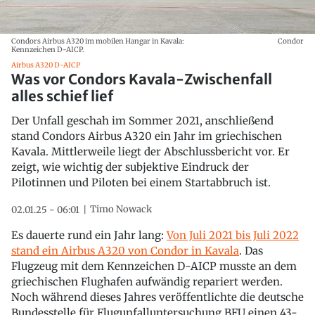
Condors Airbus A320 im mobilen Hangar in Kavala:
Condor
Kennzeichen D-AICP.
Airbus A320 D-AICP
Was vor Condors Kavala-Zwischenfall
alles schief lief
Der Unfall geschah im Sommer 2021, anschließend
stand Condors Airbus A320 ein Jahr im griechischen
Kavala. Mittlerweile liegt der Abschlussbericht vor. Er
zeigt, wie wichtig der subjektive Eindruck der
Pilotinnen und Piloten bei einem Startabbruch ist.
Timo Nowack
02.01.25 - 06:01
Es dauerte rund ein Jahr lang:
Von Juli 2021 bis Juli 2022
stand ein Airbus A320 von Condor in Kavala
. Das
Flugzeug mit dem Kennzeichen D-AICP musste an dem
griechischen Flughafen aufwändig repariert werden.
Noch während dieses Jahres veröffentlichte die deutsche
Bundesstelle für Flugunfalluntersuchung BFU einen 43-