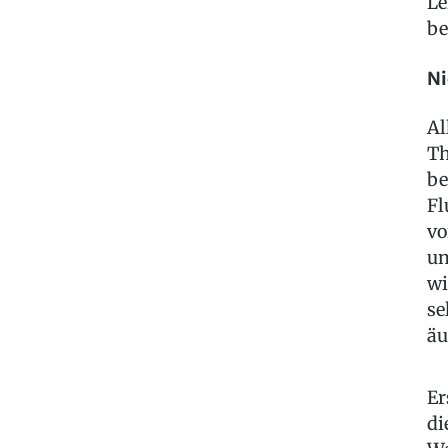
Le
be
Ni
Al
Th
be
Fl
vo
un
wi
se
äu
Er
di