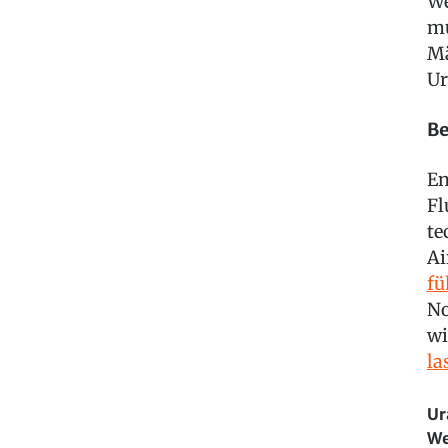
We
mu
Mä
Ur
Be
En
Fl
te
Ai
fü
No
wi
la
Ur
We