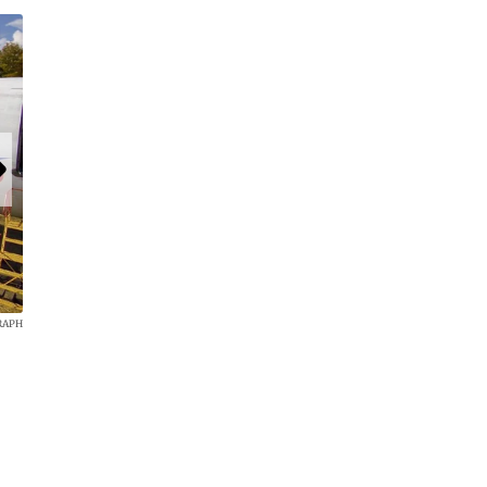
RAPH
Teams untersuchen den Flieger auch von innen.