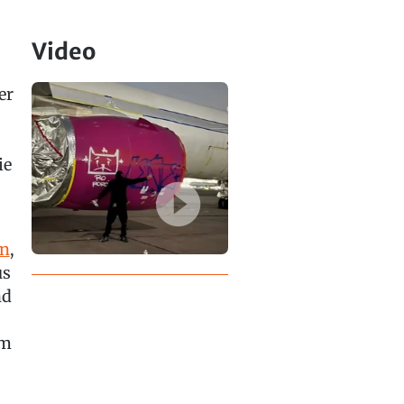
Video
er
ie
rn
,
us
nd
em