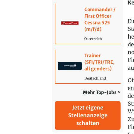
Ke
Commander /
First Officer
Ei
Cessna 525
St
(m/f/d)
he
Österreich
de
no
Trainer
Fl
(SFI/TRI/TRE,
au
all genders)
Deutschland
Of
en
Mehr Top-Jobs >
de
St
Jetzt eigene
Wi
Stellenanzeige
Zu
schalten
Fl