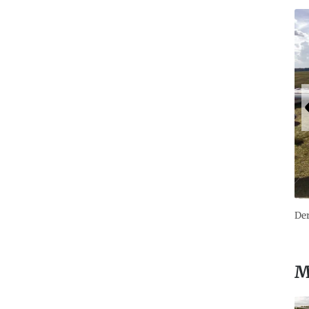
Der
M