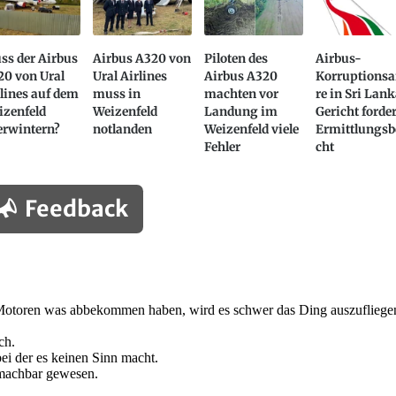
ss der Airbus
Airbus A320 von
Piloten des
Airbus-
20 von Ural
Ural Airlines
Airbus A320
Korruptionsa
lines auf dem
muss in
machten vor
re in Sri Lank
izenfeld
Weizenfeld
Landung im
Gericht forder
erwintern?
notlanden
Weizenfeld viele
Ermittlungsb
Fehler
cht
Feedback