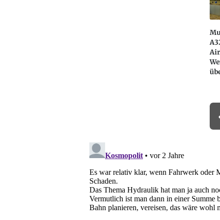
Mu
A3
Air
We
üb