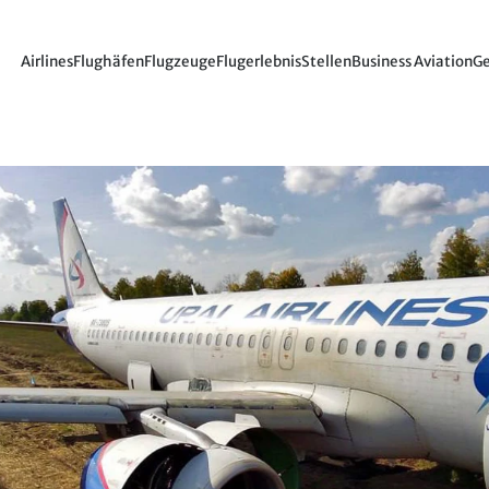
Airlines
Flughäfen
Flugzeuge
Flugerlebnis
Stellen
Business Aviation
Ge