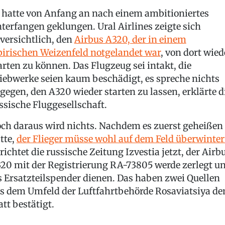
 hatte von Anfang an nach einem ambitioniertes
terfangen geklungen. Ural Airlines zeigte sich
versichtlich, den
Airbus A320, der in einem
birischen Weizenfeld notgelandet war
, von dort wied
arten zu können. Das Flugzeug sei intakt, die
iebwerke seien kaum beschädigt, es spreche nichts
gegen, den A320 wieder starten zu lassen, erklärte d
ssische Fluggesellschaft.
ch daraus wird nichts. Nachdem es zuerst geheißen
tte,
der Flieger müsse wohl auf dem Feld überwinte
richtet die russische Zeitung Izvestia jetzt, der Airb
20 mit der Registrierung RA-73805 werde zerlegt u
s Ersatzteilspender dienen. Das haben zwei Quellen
s dem Umfeld der Luftfahrtbehörde Rosaviatsiya d
att bestätigt.