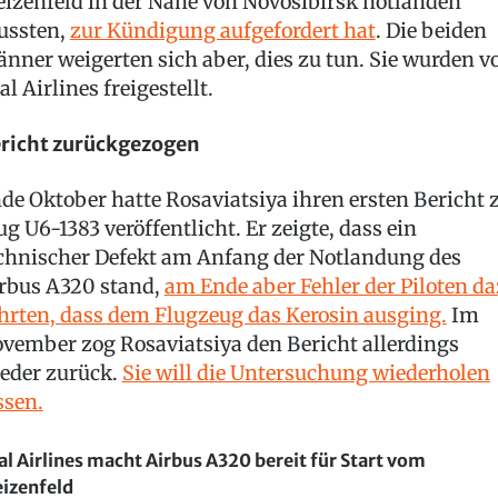
izenfeld in der Nähe von Novosibirsk notlanden
ssten,
zur Kündigung aufgefordert hat
. Die beiden
nner weigerten sich aber, dies zu tun. Sie wurden v
al Airlines freigestellt.
richt zurückgezogen
de Oktober hatte Rosaviatsiya ihren ersten Bericht 
ug U6-1383 veröffentlicht. Er zeigte, dass ein
chnischer Defekt am Anfang der Notlandung des
rbus A320 stand,
am Ende aber Fehler der Piloten d
hrten, dass dem Flugzeug das Kerosin ausging.
Im
vember zog Rosaviatsiya den Bericht allerdings
eder zurück.
Sie will die Untersuchung wiederholen
ssen.
al Airlines macht Airbus A320 bereit für Start vom
izenfeld