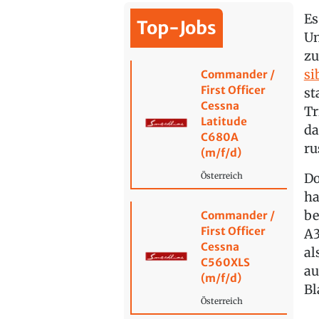
Es
Top-Jobs
Un
zu
si
Commander /
First Officer
st
Cessna
Tr
Latitude
da
C680A
ru
(m/f/d)
Do
Österreich
ha
be
Commander /
First Officer
A3
Cessna
al
C560XLS
au
(m/f/d)
Bl
Österreich