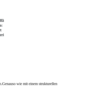
ffä
a:
t
eri