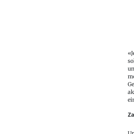
«J
so
un
me
Ge
ak
ei
Za
Ur