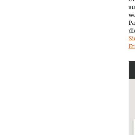
au
we
Pa
di
Si
Er