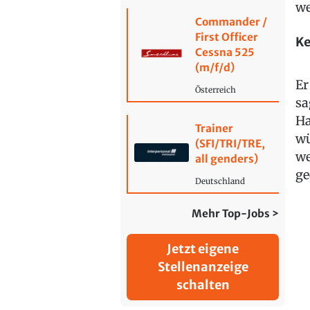
we
Commander /
First Officer
Ke
Cessna 525
(m/f/d)
Er
Österreich
sa
Ha
Trainer
wü
(SFI/TRI/TRE,
we
all genders)
ge
Deutschland
Mehr Top-Jobs >
Jetzt eigene
Stellenanzeige
schalten