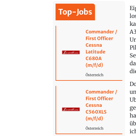
Ei
Top-Jobs
lo
ka
A3
Commander /
First Officer
Ur
Cessna
Pi
Latitude
Se
C680A
da
(m/f/d)
di
Österreich
Do
un
Commander /
First Officer
Ub
Cessna
ge
C560XLS
ha
(m/f/d)
üb
Österreich
ic