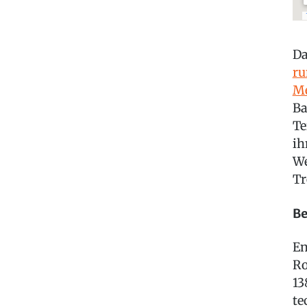
Da
ru
Me
Ba
Te
ih
We
Tr
Be
En
Ro
13
te