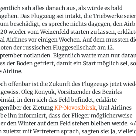
gentlich sah alles danach aus, als würde es bald
sgehen. Das Flugzeug sei intakt, die Triebwerke seie
um beschädigt, es spreche nichts dagegen, den Airb
20 wieder vom Weizenfeld starten zu lassen, erklärt
al Airlines vor einigen Wochen. Auf dem mussten di
loten der russischen Fluggesellschaft am 12.
ptember notlanden. Eigentlich warte man nur darau
ss der Boden gefriert, damit ein Start möglich sei, so
e Airline.
ch offenbar ist die Zukunft des Flugzeugs jetzt wied
gewiss. Oleg Konyuk, Vorsitzender des Bezirks
inski, in dem sich das Feld befindet, erklärte
genüber der Zietung
KP-Novosibirsk
, Ural Airlines
be ihn informiert, dass der Flieger möglicherweise
er den Winter auf dem Feld stehen bleiben werde. «
h zuletzt mit Vertretern sprach, sagten sie: Ja, viellei