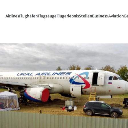
Airlines
Flughäfen
Flugzeuge
Flugerlebnis
Stellen
Business Aviation
Ge