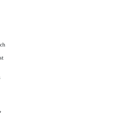
ich
st
s
t,