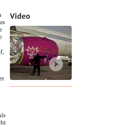
n
Video
us
e
e
f,
er
Als
cht