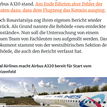
rbus A320 stand.
Am Ende führten aber Fehler der
loten dazu, dass dem Flugzeug das Kerosin ausging
.
ch Rosaviatsiya zog ihren eigenen Bericht wieder
rück. Als Grund nannte die Behörde «neu entdeckte
stände». Nun soll die Untersuchung von einem
uen Team von Fachleuten neu aufgerollt werden. Da
kument stammt von der westsibirischen Sektion de
hörde, die auch den Bericht verfasst hat.
al Airlines macht Airbus A320 bereit für Start vom
izenfeld