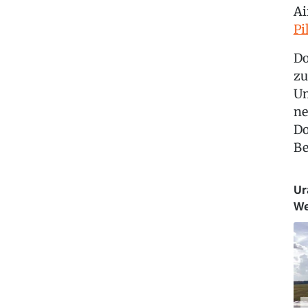
Ai
Pi
Do
zu
Um
ne
Do
Be
Ur
We