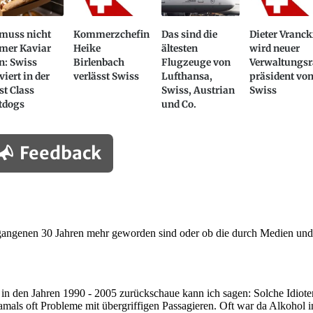
 muss nicht
Kommerzchefin
Das sind die
Dieter Vranc
mer Kaviar
Heike
ältesten
wird neuer
n: Swiss
Birlenbach
Flugzeuge von
Verwaltungsr
viert in der
verlässt Swiss
Lufthansa,
präsident vo
st Class
Swiss, Austrian
Swiss
tdogs
und Co.
Feedback