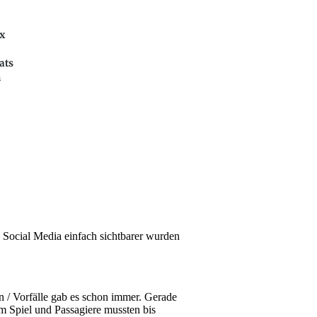
kx
ats
n