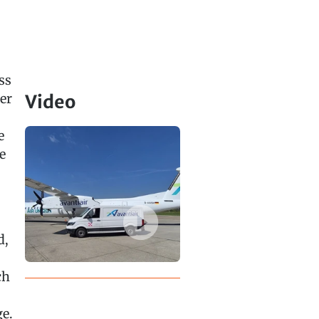
ss
er
Video
e
e
d,
ch
e.