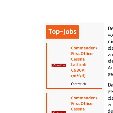
De
Top-Jobs
vo
ni
ei
Commander /
First Officer
zu
Cessna
si
Latitude
An
C680A
ge
(m/f/d)
Da
Österreich
ge
ei
Commander /
First Officer
er
Cessna
de