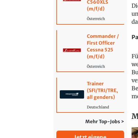
C560XLS
Di
(m/f/d)
un
Österreich
da
Commander /
Pa
First Officer
Cessna 525
Fü
(m/f/d)
we
Österreich
Bu
ve
Trainer
Be
(SFI/TRI/TRE,
me
all genders)
Deutschland
M
Mehr Top-Jobs >
Jetzt eigene