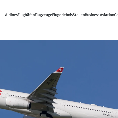
Airlines
Flughäfen
Flugzeuge
Flugerlebnis
Stellen
Business Aviation
Ge