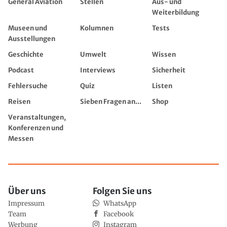
General Aviation
Stellen
Aus- und
Weiterbildung
Museen und
Kolumnen
Tests
Ausstellungen
Geschichte
Umwelt
Wissen
Podcast
Interviews
Sicherheit
Fehlersuche
Quiz
Listen
Reisen
Sieben Fragen an...
Shop
Veranstaltungen,
Konferenzen und
Messen
Über uns
Folgen Sie uns
Impressum
WhatsApp
Team
Facebook
Werbung
Instagram