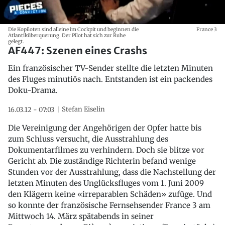
Die Kopiloten sind alleine im Cockpit und beginnen die
France 3
Atlantiküberquerung. Der Pilot hat sich zur Ruhe
gelegt.
AF447: Szenen eines Crashs
Ein französischer TV-Sender stellte die letzten Minuten
des Fluges minutiös nach. Entstanden ist ein packendes
Doku-Drama.
Stefan Eiselin
16.03.12 - 07:03
Die Vereinigung der Angehörigen der Opfer hatte bis
zum Schluss versucht, die Ausstrahlung des
Dokumentarfilmes zu verhindern. Doch sie blitze vor
Gericht ab. Die zuständige Richterin befand wenige
Stunden vor der Ausstrahlung, dass die Nachstellung der
letzten Minuten des Unglücksfluges vom 1. Juni 2009
den Klägern keine «irreparablen Schäden» zufüge. Und
so konnte der französische Fernsehsender France 3 am
Mittwoch 14. März spätabends in seiner