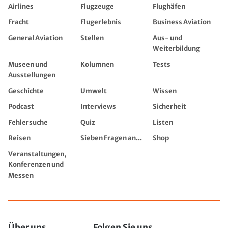
Airlines
Flugzeuge
Flughäfen
Fracht
Flugerlebnis
Business Aviation
General Aviation
Stellen
Aus- und
Weiterbildung
Museen und
Kolumnen
Tests
Ausstellungen
Geschichte
Umwelt
Wissen
Podcast
Interviews
Sicherheit
Fehlersuche
Quiz
Listen
Reisen
Sieben Fragen an...
Shop
Veranstaltungen,
Konferenzen und
Messen
Über uns
Folgen Sie uns