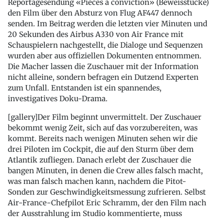
Reportagesendung «Pièces à conviction» (Beweisstücke)
den Film über den Absturz von Flug AF447 dennoch
senden. Im Beitrag werden die letzten vier Minuten und
20 Sekunden des Airbus A330 von Air France mit
Schauspielern nachgestellt, die Dialoge und Sequenzen
wurden aber aus offiziellen Dokumenten entnommen.
Die Macher lassen die Zuschauer mit der Information
nicht alleine, sondern befragen ein Dutzend Experten
zum Unfall. Entstanden ist ein spannendes,
investigatives Doku-Drama.
[gallery]Der Film beginnt unvermittelt. Der Zuschauer
bekommt wenig Zeit, sich auf das vorzubereiten, was
kommt. Bereits nach wenigen Minuten sehen wir die
drei Piloten im Cockpit, die auf den Sturm über dem
Atlantik zufliegen. Danach erlebt der Zuschauer die
bangen Minuten, in denen die Crew alles falsch macht,
was man falsch machen kann, nachdem die Pitot-
Sonden zur Geschwindigkeitsmessung zufrieren. Selbst
Air-France-Chefpilot Eric Schramm, der den Film nach
der Ausstrahlung im Studio kommentierte, muss