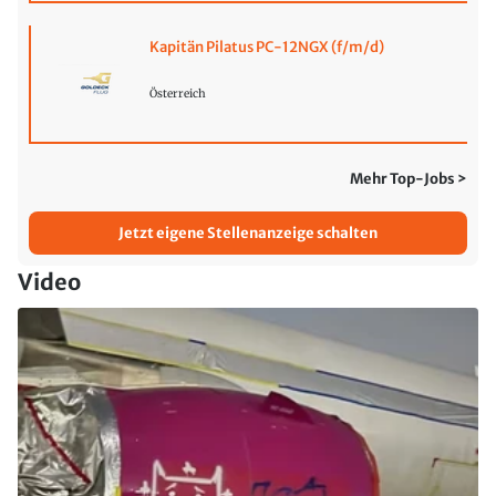
Kapitän Pilatus PC-12NGX (f/m/d)
Österreich
Mehr Top-Jobs >
Jetzt eigene Stellenanzeige schalten
Video