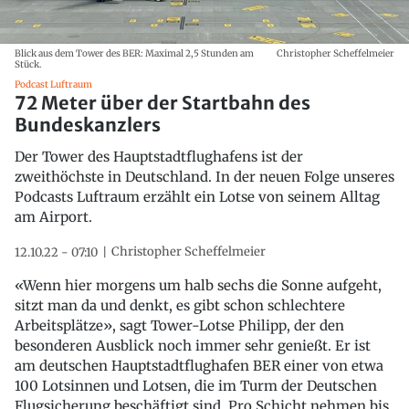
Blick aus dem Tower des BER: Maximal 2,5 Stunden am
Christopher Scheffelmeier
Stück.
Podcast Luftraum
72 Meter über der Startbahn des
Bundeskanzlers
Der Tower des Hauptstadtflughafens ist der
zweithöchste in Deutschland. In der neuen Folge unseres
Podcasts Luftraum erzählt ein Lotse von seinem Alltag
am Airport.
Christopher Scheffelmeier
12.10.22 - 07:10
«Wenn hier morgens um halb sechs die Sonne aufgeht,
sitzt man da und denkt, es gibt schon schlechtere
Arbeitsplätze», sagt Tower-Lotse Philipp, der den
besonderen Ausblick noch immer sehr genießt. Er ist
am deutschen Hauptstadtflughafen BER einer von etwa
100 Lotsinnen und Lotsen, die im Turm der Deutschen
Flugsicherung beschäftigt sind. Pro Schicht nehmen bis