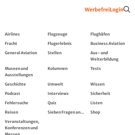
Werbefrei
Login
Airlines
Flugzeuge
Flughäfen
Fracht
Flugerlebnis
Business Aviation
General Aviation
Stellen
Aus- und
Weiterbildung
Museen und
Kolumnen
Tests
Ausstellungen
Geschichte
Umwelt
Wissen
Podcast
Interviews
Sicherheit
Fehlersuche
Quiz
Listen
Reisen
Sieben Fragen an...
Shop
Veranstaltungen,
Konferenzen und
Messen