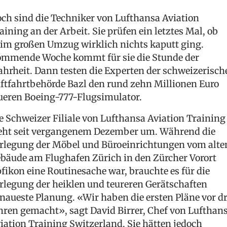
ch sind die Techniker von Lufthansa Aviation
aining an der Arbeit. Sie prüfen ein letztes Mal, ob
im großen Umzug wirklich nichts kaputt ging.
mmende Woche kommt für sie die Stunde der
hrheit. Dann testen die Experten der schweizerisch
ftfahrtbehörde Bazl den rund zehn Millionen Euro
ueren Boeing-777-Flugsimulator.
e Schweizer Filiale von Lufthansa Aviation Training
eht seit vergangenem Dezember um. Während die
rlegung der Möbel und Büroeinrichtungen vom alte
bäude am Flughafen Zürich in den Zürcher Vorort
fikon eine Routinesache war, brauchte es für die
rlegung der heiklen und teureren Gerätschaften
naueste Planung. «Wir haben die ersten Pläne vor dr
hren gemacht», sagt David Birrer, Chef von Lufthan
iation Training Switzerland. Sie hätten jedoch