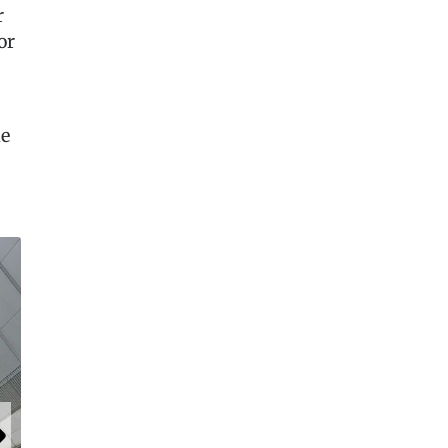
r
or
ie