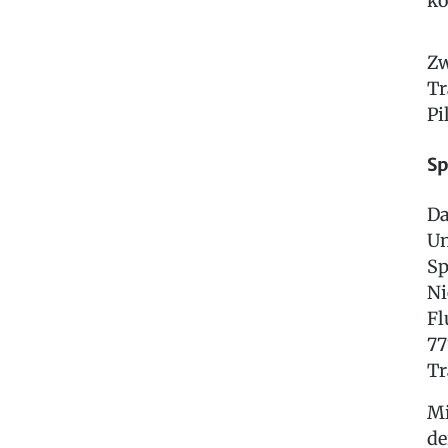
kö
Zw
Tr
Pi
Sp
Da
Un
Sp
Ni
Fl
77
Tr
Mi
de