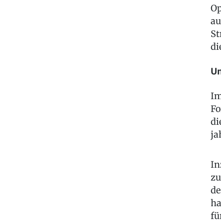
Op
au
St
di
Un
Im
Fo
di
ja
In
zu
de
ha
fü