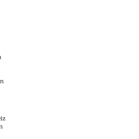
n
in
iz
en