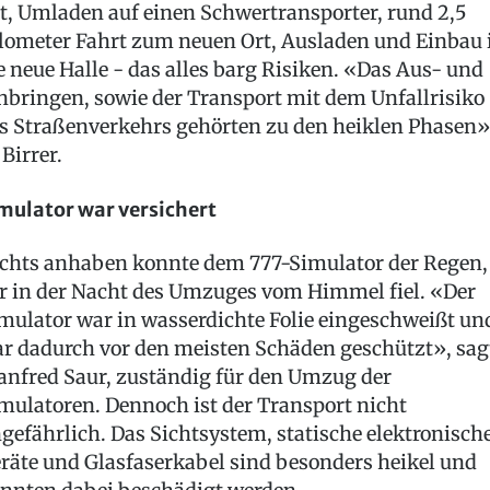
t, Umladen auf einen Schwertransporter, rund 2,5
lometer Fahrt zum neuen Ort, Ausladen und Einbau 
e neue Halle - das alles barg Risiken. «Das Aus- und
nbringen, sowie der Transport mit dem Unfallrisiko
s Straßenverkehrs gehörten zu den heiklen Phasen»
 Birrer.
mulator war versichert
chts anhaben konnte dem 777-Simulator der Regen,
r in der Nacht des Umzuges vom Himmel fiel. «Der
mulator war in wasserdichte Folie eingeschweißt un
r dadurch vor den meisten Schäden geschützt», sag
nfred Saur, zuständig für den Umzug der
mulatoren. Dennoch ist der Transport nicht
gefährlich. Das Sichtsystem, statische elektronisch
räte und Glasfaserkabel sind besonders heikel und