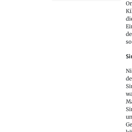
Or
Ki
di
Ei
de
so
Si
Ni
de
Si
wa
Ma
Si
un
Ge