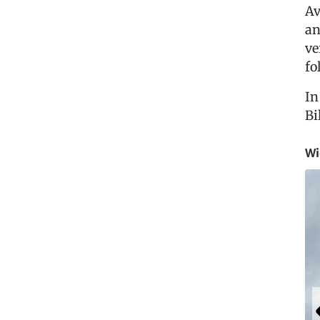
Av
an
ve
fo
In
Bi
Wi