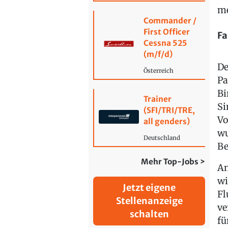
me
Commander /
First Officer
Fa
Cessna 525
(m/f/d)
De
Österreich
Pa
Bi
Trainer
Si
(SFI/TRI/TRE,
Vo
all genders)
wu
Deutschland
Be
Mehr Top-Jobs >
An
wi
Jetzt eigene
Fl
Stellenanzeige
ve
schalten
fü