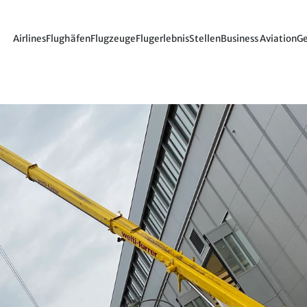
Airlines
Flughäfen
Flugzeuge
Flugerlebnis
Stellen
Business Aviation
Ge