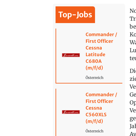
No
Top-Jobs
Tr
be
Ko
Commander /
First Officer
Wa
Cessna
Lu
Latitude
te
C680A
(m/f/d)
Di
zi
Österreich
Ve
Ge
Commander /
First Officer
Op
Cessna
Ve
C560XLS
ge
(m/f/d)
Ja
Österreich
Av