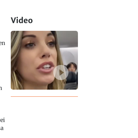
Video
en
n
ei
sa