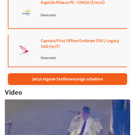
Kapitän Pilatus PC-12NGX (f/m/d)
Österreich
Captain/First Officer Embraer 550 / Legacy
500 (m/f)
Österreich
Jetzt eigene Stellenanzeige schalten
Video