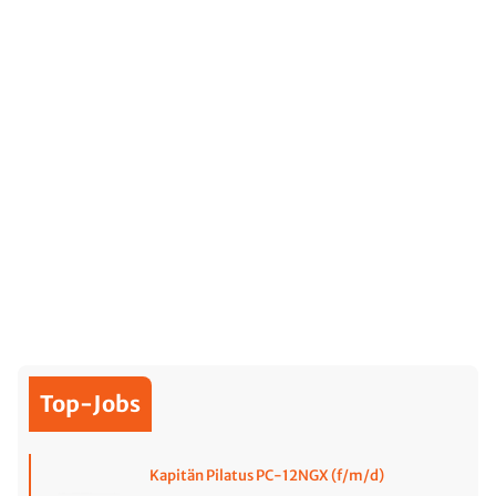
Top-Jobs
Kapitän Pilatus PC-12NGX (f/m/d)